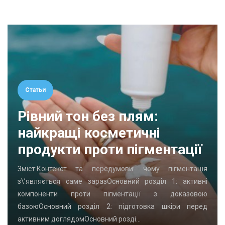
Статьи
Рівний тон без плям:
найкращі косметичні
продукти проти пігментації
Зміст:Контекст та передумови: чому пігментація
з\’являється саме заразОсновний розділ 1: активні
компоненти проти пігментації з доказовою
базоюОсновний розділ 2: підготовка шкіри перед
активним доглядомОсновний розді…