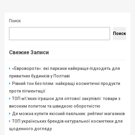
Поиск
Поиск
Свежие Записи
«Евроворота»: які паркани найкраще підходять для
приватних будинків у Полтаві
Рівний тон без плям: найкращі косметичні продукти
проти пігментації
ТОП м\’яких іграшок для оптової закупівлі: товари з
високим попитом та швидкою оборотністю
Де можна купити якісний паяльник: рейтинг магазинів
ТОП українських брендів натуральної косметики для
щоденного догляду