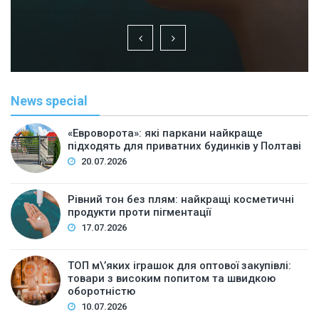
News special
«Евроворота»: які паркани найкраще
підходять для приватних будинків у Полтаві
20.07.2026
Рівний тон без плям: найкращі косметичні
продукти проти пігментації
17.07.2026
ТОП м\’яких іграшок для оптової закупівлі:
товари з високим попитом та швидкою
оборотністю
10.07.2026