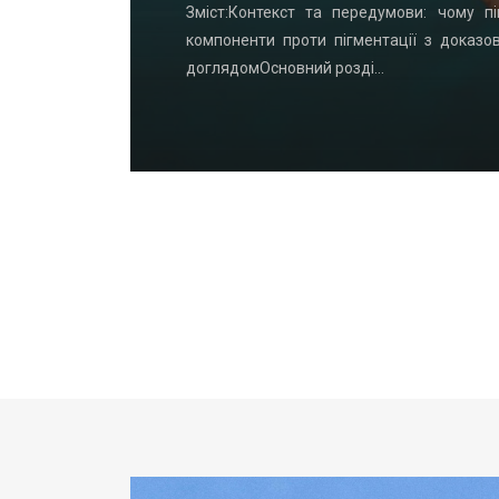
удинку: що
Зміст:Контекст та передумови: чому пі
офнастил —
компоненти проти пігментації з доказо
доглядомОсновний розді…