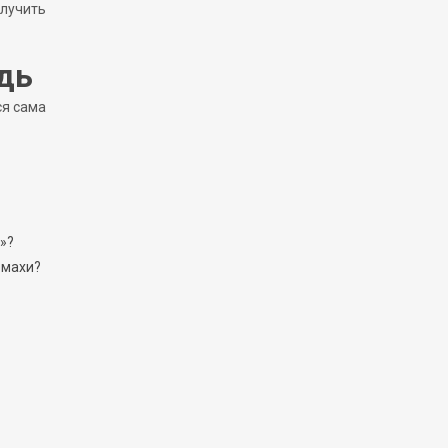
олучить
дь
ся сама
»?
омахи?