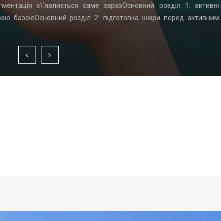
гментація з\’являється саме заразОсновний розділ 1: активні
вою базоюОсновний розділ 2: підготовка шкіри перед активним