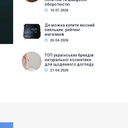
Зміст:Історія попиту на м\’які іграшки: від дефіц
оборотністю
оптової закупівлі у 2026 роціKalibri — лідер за асо
10.07.2026
плюшеві звірі …
Де можна купити якісний
паяльник: рейтинг
магазинів
26.04.2026
ТОП українських брендів
натуральної косметики
для щоденного догляду
21.04.2026