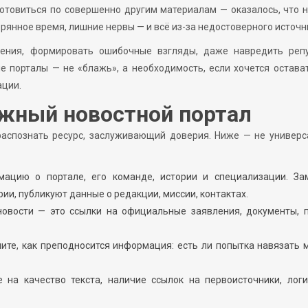
готовиться по совершенно другим материалам — оказалось, что 
ерянное время, лишние нервы — и всё из-за недостоверного источн
ения, формировать ошибочные взгляды, даже навредить репу
 порталы — не «блажь», а необходимость, если хочется остава
ации.
ежный новостной портал
распознать ресурс, заслуживающий доверия. Ниже — не универ
мацию о портале, его команде, истории и специализации. За
ии, публикуют данные о редакции, миссии, контактах.
новости — это ссылки на официальные заявления, документы, 
ите, как преподносится информация: есть ли попытка навязать 
 на качество текста, наличие ссылок на первоисточники, лог