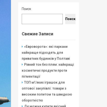
Поиск
Поиск
Свежие Записи
«Евроворота»: які паркани
найкраще підходять для
приватних будинків у Полтаві
Рівний тон без плям: найкращі
косметичні продукти проти
пігментації
ТОП м\’яких іграшок для
оптової закупівлі: товари з
високим попитом та швидкою
оборотністю
Де можна купити якісний