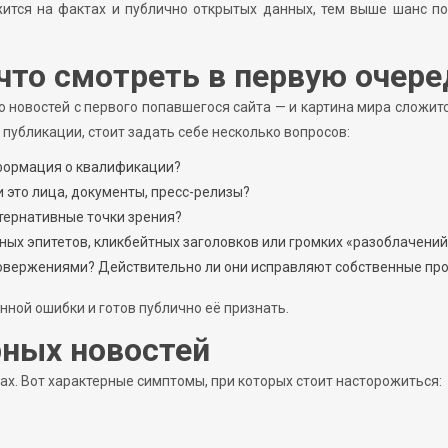
ится на фактах и публично открытых данных, тем выше шанс п
 что смотреть в первую очере
о новостей с первого попавшегося сайта — и картина мира сложит
ь публикации, стоит задать себе несколько вопросов:
нформация о квалификации?
 это лица, документы, пресс-релизы?
ьтернативные точки зрения?
ных эпитетов, кликбейтных заголовков или громких «разоблачений
провержениями? Действительно ли они исправляют собственные пр
нной ошибки и готов публично её признать.
рных новостей
ах. Вот характерные симптомы, при которых стоит насторожиться: