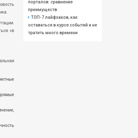
порталов: сравнение
новость
преимуществ
ика.
ТОП-7 лайфхаков, как
тации.
оставаться в курсе событий и не
ться «в
тратить много времени
сальная
метные
прямые
мнение,
ичность