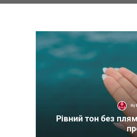
By
 для
Рівний тон без пля
пр