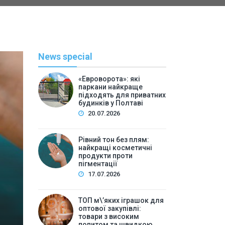
News special
«Евроворота»: які
паркани найкраще
підходять для приватних
будинків у Полтаві
20.07.2026
Рівний тон без плям:
найкращі косметичні
С
продукти проти
пігментації
By
Васильева 
17.07.2026
ТОП м\’яких іграшок для 
ТОП м\’яких іграшок для
високим попитом та
оптової закупівлі:
товари з високим
попитом та швидкою