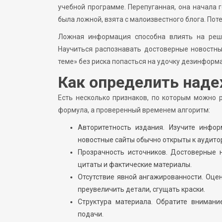
учебной программе. Перепуганная, она начала 
была ложной, взята с малоизвестного блога. Пот
Ложная информация способна влиять на реш
Научиться распознавать достоверные новостные
теме» без риска попасться на удочку дезинформ
Как определить над
Есть несколько признаков, по которым можно 
формула, а проверенный временем алгоритм:
Авторитетность издания. Изучите инфор
новостные сайты обычно открыты к аудитор
Прозрачность источников. Достоверные 
цитаты и фактические материалы.
Отсутствие явной ангажированности. Оцен
преувеличить детали, сгущать краски.
Структура материала. Обратите внимание
подачи.