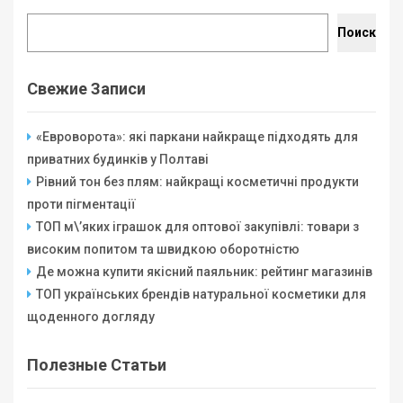
Поиск
Свежие Записи
«Евроворота»: які паркани найкраще підходять для
приватних будинків у Полтаві
Рівний тон без плям: найкращі косметичні продукти
проти пігментації
ТОП м\’яких іграшок для оптової закупівлі: товари з
високим попитом та швидкою оборотністю
Де можна купити якісний паяльник: рейтинг магазинів
ТОП українських брендів натуральної косметики для
щоденного догляду
Полезные Статьи