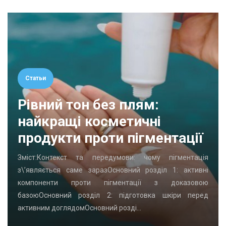
Статьи
Рівний тон без плям:
найкращі косметичні
продукти проти пігментації
Зміст:Контекст та передумови: чому пігментація
з\’являється саме заразОсновний розділ 1: активні
компоненти проти пігментації з доказовою
базоюОсновний розділ 2: підготовка шкіри перед
активним доглядомОсновний розді…