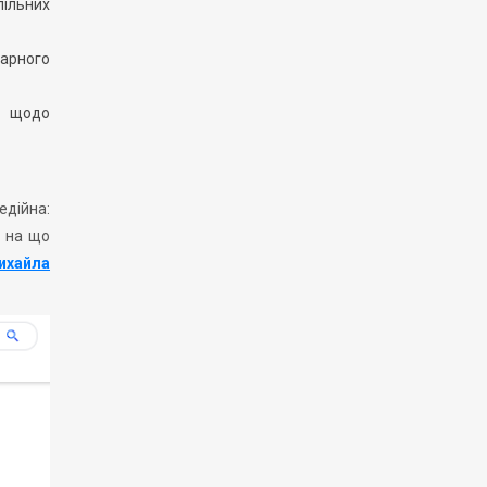
пільних
варного
а щодо
едійна:
і на що
ихайла