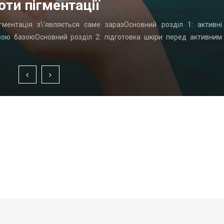
оти пігментації
гментація з\’являється саме заразОсновний розділ 1: активні
вою базоюОсновний розділ 2: підготовка шкіри перед активним