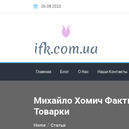
Skip
06.08.2026
to
content
Главная
Блог
О Нас
Наши Контакты
Михайло Хомич Факти
Товарки
Home
Статьи