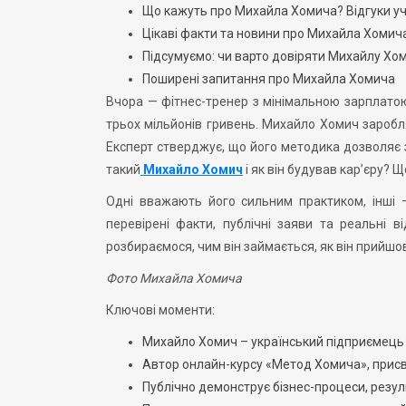
Що кажуть про Михайла Хомича? Відгуки у
Цікаві факти та новини про Михайла Хомич
Підсумуємо: чи варто довіряти Михайлу Хо
Поширені запитання про Михайла Хомича
Вчора — фітнес-тренер з мінімальною зарплатою
трьох мільйонів гривень. Михайло Хомич заробл
Експерт стверджує, що його методика дозволяє за
такий
Михайло Хомич
і як він будував кар’єру? Щ
Одні вважають його сильним практиком, інші 
перевірені факти, публічні заяви та реальні в
розбираємося, чим він займається, як він прийшов 
Фото Михайла Хомича
Ключові моменти:
Михайло Хомич – український підприємець і
Автор онлайн-курсу «Метод Хомича», присв
Публічно демонструє бізнес-процеси, резуль