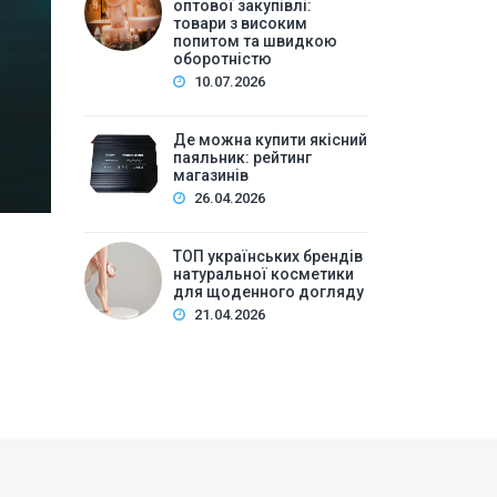
високим попитом та
оптової закупівлі:
товари з високим
попитом та швидкою
Зміст:Історія попиту на м\’які іграшки: від дефіц
оборотністю
оптової закупівлі у 2026 роціKalibri — лідер за асо
10.07.2026
плюшеві звірі …
Де можна купити якісний
паяльник: рейтинг
магазинів
26.04.2026
ТОП українських брендів
натуральної косметики
для щоденного догляду
21.04.2026