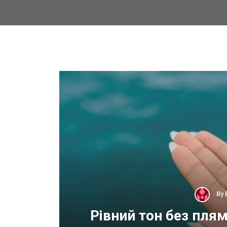
By
 для
Рівний тон без пля