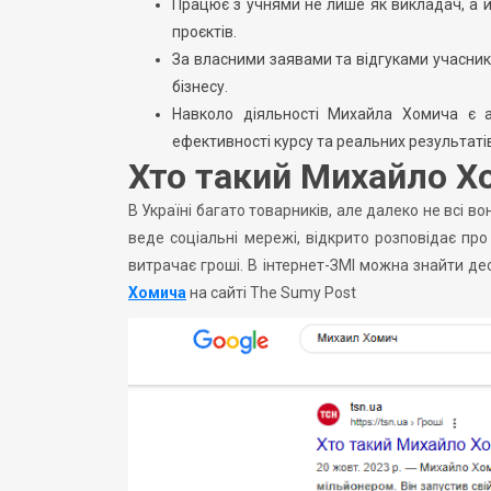
Працює з учнями не лише як викладач, а й
проєктів.
За власними заявами та відгуками учасникі
бізнесу.
Навколо діяльності Михайла Хомича є 
ефективності курсу та реальних результаті
Хто такий Михайло Х
В Україні багато товарників, але далеко не всі 
веде соціальні мережі, відкрито розповідає про
витрачає гроші. В інтернет-ЗМІ можна знайти де
Хомича
на сайті The Sumy Post