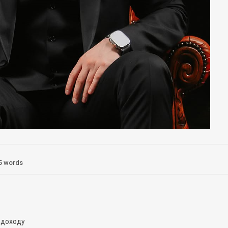
5 words
 доходу