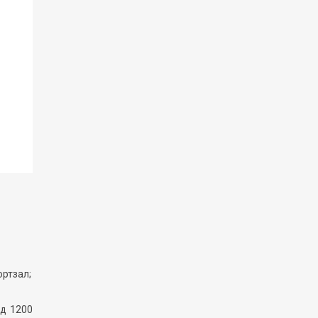
ортзал;
ід 1200