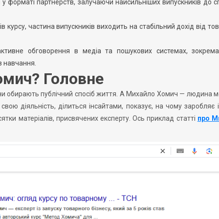
 у форматі партнерств, залучаючи найсильніших випускників до с
в курсу, частина випускників виходить на стабільний дохід від то
активне обговорення в медіа та пошукових системах, зокрем
в навчання.
омич? Головне
вони обирають публічний спосіб життя. А Михайло Хомич — людина м
 свою діяльність, ділиться інсайтами, показує, на чому заробляє 
сятки матеріалів, присвячених експерту. Ось приклад статті
про М