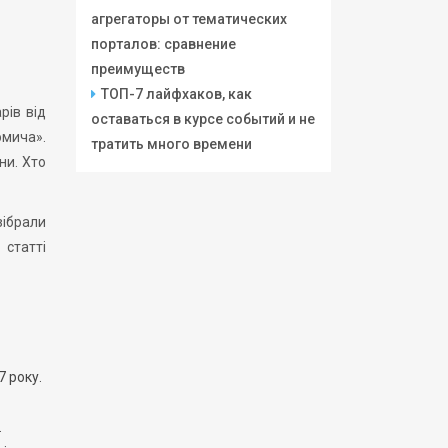
агрегаторы от тематических
порталов: сравнение
преимуществ
ТОП-7 лайфхаков, как
рів від
оставаться в курсе событий и не
омича».
тратить много времени
ни. Хто
зібрали
 статті
7 року.
.