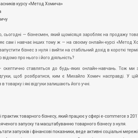
часників курсу «Метод Хомича»
а
мичу
, сьогодні — бізнесмен, який щомісяця заробляє на продажу това
яє сам і навчає інших тому ж — на своєму онлайн-курсі «Метод Х
пустити бізнес з нуля і вийти на стабільний дохід в короткі термі
о відомо про нього і його діяльність?
– скептично ставляться до будь-яких онлайн-навчань. Тож ми 
ідгуки, щоб розібратися, ким є Михайло Хомич насправді. У цій
в товарку і які відгуки залишають його учні.
 практик товарного бізнесу, який працює у сфері e-commerce з 201
яченого запуску та масштабуванню товарного бізнесу з нуля.
тати запусків і фінансові показники, веде активні соціальні мережі