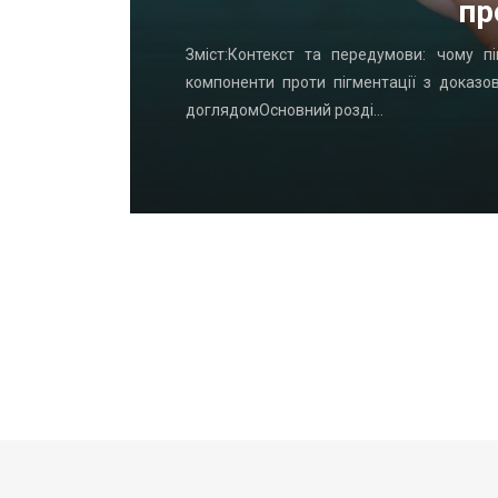
пр
удинку: що
Зміст:Контекст та передумови: чому пі
офнастил —
компоненти проти пігментації з доказо
доглядомОсновний розді…