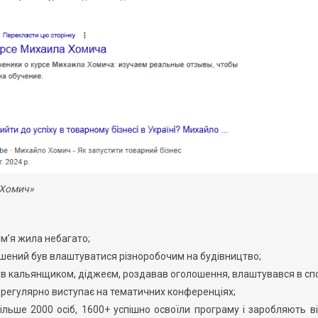
 Хомич»
ім’я жила небагато;
ушений був влаштуватися різноробочим на будівництво;
був кальянщиком, діджеєм, роздавав оголошення, влаштувався в сп
 регулярно виступає на тематичних конференціях;
льше 2000 осіб, 1600+ успішно освоїли програму і заробляють в