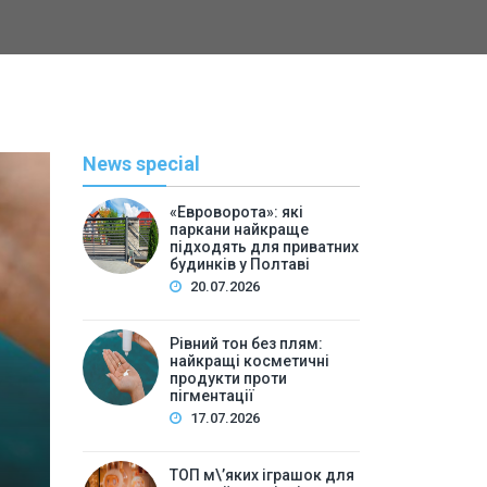
News special
«Евроворота»: які
паркани найкраще
підходять для приватних
будинків у Полтаві
20.07.2026
Рівний тон без плям:
найкращі косметичні
С
продукти проти
пігментації
By
Васильева 
17.07.2026
ТОП м\’яких іграшок для 
ТОП м\’яких іграшок для