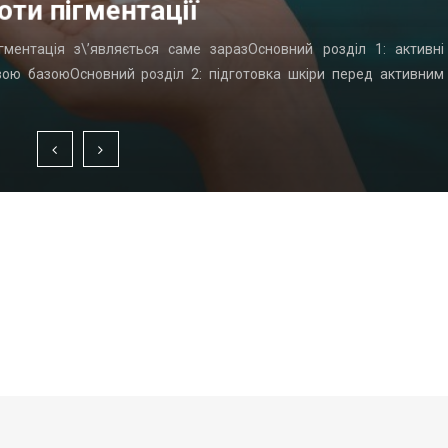
оти пігментації
гментація з\’являється саме заразОсновний розділ 1: активні
вою базоюОсновний розділ 2: підготовка шкіри перед активним