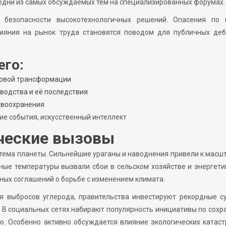
 одни из самых обсуждаемых тем на специализированных форумах.
безопасности высокотехнологичных решений. Опасения по 
ияния на рынок труда становятся поводом для публичных деб
его:
ровой трансформации
водства и её последствия
авоохранения
ие события, искусственный интеллект
ческие вызовы
истема планеты. Сильнейшие ураганы и наводнения привели к мас
ные температуры вызвали сбои в сельском хозяйстве и энергети
ных соглашений о борьбе с изменением климата.
я выбросов углерода, правительства инвестируют рекордные с
. В социальных сетях набирают популярность инициативы по сох
ю. Особенно активно обсуждается влияние экологических катас