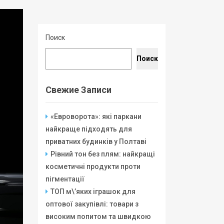
Поиск
Поиск
Свежие Записи
«Евроворота»: які паркани
найкраще підходять для
приватних будинків у Полтаві
Рівний тон без плям: найкращі
косметичні продукти проти
пігментації
ТОП м\’яких іграшок для
оптової закупівлі: товари з
високим попитом та швидкою