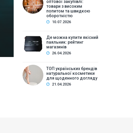
високим попитом та
оптової закупівлі:
товари з високим
попитом та швидкою
Зміст:Історія попиту на м\’які іграшки: від дефіц
оборотністю
оптової закупівлі у 2026 роціKalibri — лідер за асо
10.07.2026
плюшеві звірі …
Де можна купити якісний
паяльник: рейтинг
магазинів
26.04.2026
ТОП українських брендів
натуральної косметики
для щоденного догляду
21.04.2026