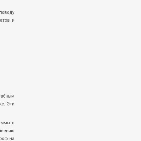
поводу
атов и
штабным
ке. Эти
уммы в
ранению
троф на