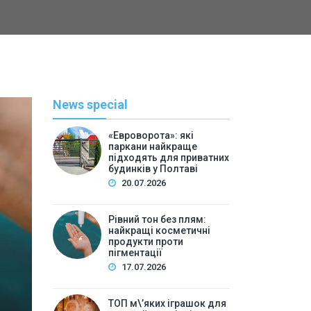
News special
«Евроворота»: які
паркани найкраще
підходять для приватних
будинків у Полтаві
20.07.2026
Рівний тон без плям:
найкращі косметичні
С
продукти проти
пігментації
By
Васильева 
17.07.2026
ТОП м\’яких іграшок для 
ТОП м\’яких іграшок для