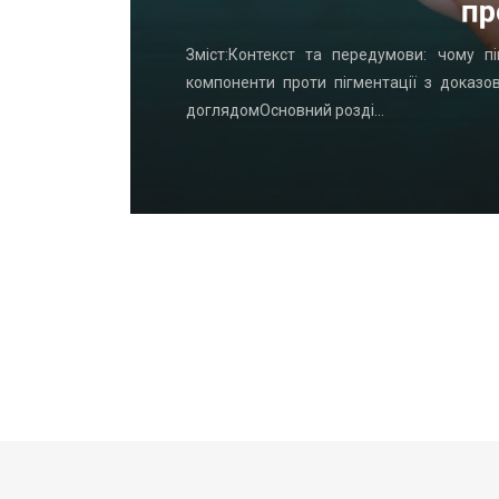
пр
удинку: що
Зміст:Контекст та передумови: чому пі
офнастил —
компоненти проти пігментації з доказо
доглядомОсновний розді…