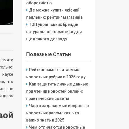
оборотністю
Де можна купити якісний
паяльник: рейтинг магазинів
ТОП українських брендів
натуральної косметики для
щоденного догляду
Полезные Статьи
памяти
ельно:
Рейтинг самых читаемых
 науке
новостных рубрик в 2025 году
ие, что
Как защитить личные данные
ьше не
при чтении новостей онлайн:
 января
практические советы
Часто задаваемые вопросы о
вой
новостных рассылках: что
важно знать в 2025
Чем отличаются новостные