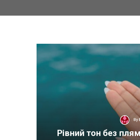
By
 для
Рівний тон без пля