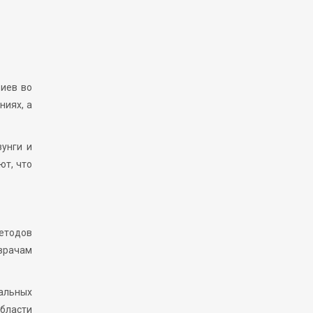
риев во
ниях, а
зунги и
т, что
методов
врачам
альных
бласти