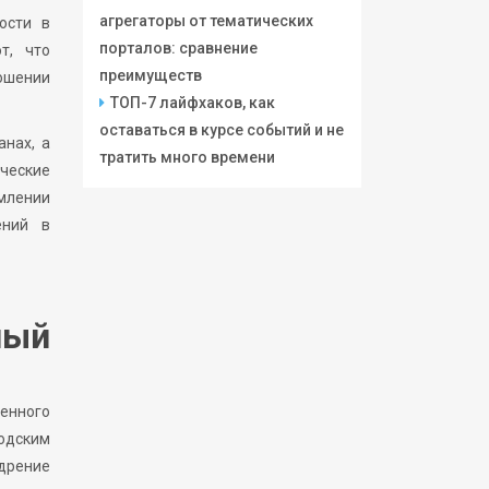
агрегаторы от тематических
ости в
порталов: сравнение
т, что
преимуществ
ошении
ТОП-7 лайфхаков, как
оставаться в курсе событий и не
нах, а
тратить много времени
ческие
млении
ений в
ный
енного
одским
едрение