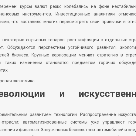
перемен: курсы валют резко колебались на фоне нестабильн
ансовых инструментов. Инвестиционные аналитики отмечаю
ыми, что заставило многих пересмотреть свои привычки в отн
 некоторых сырьевых товаров, рост инфляции в отдельных стра
. Обсуждаются перспективы устойчивого развития, экологи
елей бизнеса. Крупные корпорации меняют стратегию в стре
ы таких изменений становятся предметом горячих обсужд
тях.
ировая экономика
революции и искусствен
ремительным развитием технологий. Распространение искусств
-отрасли: автоматизированные системы уже управляют гор
анения и финансов. Запуск новых беспилотных автомобилей и вн