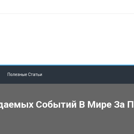
Полезные Статьи
даемых Событий В Мире За П