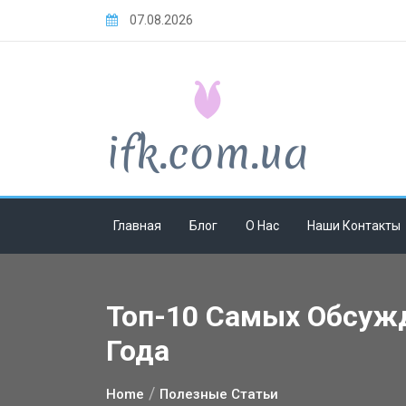
Skip
07.08.2026
to
content
Главная
Блог
О Нас
Наши Контакты
Топ-10 Самых Обсуж
Года
Home
Полезные Статьи