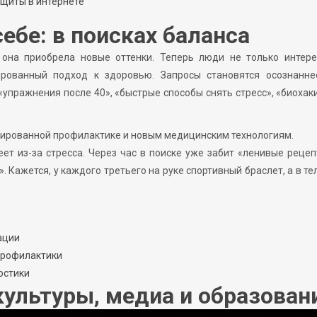
щиты в интернете
себе: в поисках баланса
у она приобрела новые оттенки. Теперь люди не только интере
рованный подход к здоровью. Запросы становятся осознаннее
упражнения после 40», «быстрые способы снять стресс», «биохак
изированной профилактике и новым медицинским технологиям.
еет из-за стресса. Через час в поиске уже забит «ленивые реце
 Кажется, у каждого третьего на руке спортивный браслет, а в т
ации
 профилактики
остики
ультуры, медиа и образован