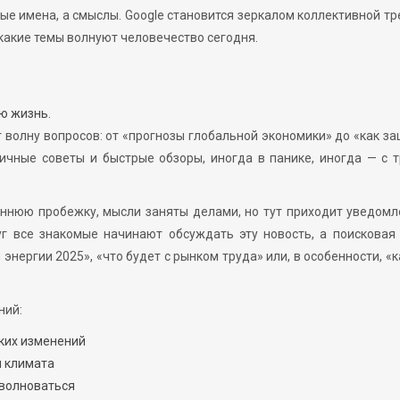
е имена, а смыслы. Google становится зеркалом коллективной тр
какие темы волнуют человечество сегодня.
ю жизнь.
волну вопросов: от «прогнозы глобальной экономики» до «как з
чные советы и быстрые обзоры, иногда в панике, иногда — с 
еннюю пробежку, мысли заняты делами, но тут приходит уведом
уг все знакомые начинают обсуждать эту новость, а поисковая
энергии 2025», «что будет с рынком труда» или, в особенности, «к
ний:
ких изменений
я климата
 волноваться