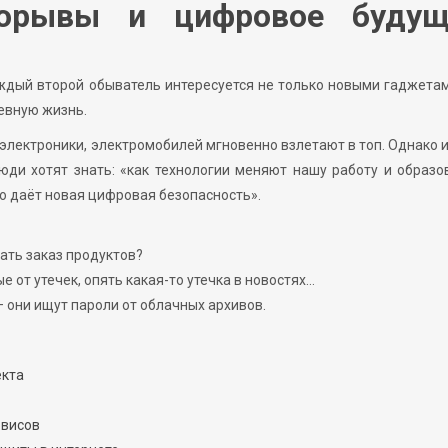
рорывы и цифровое будущ
аждый второй обыватель интересуется не только новыми гаджетам
евную жизнь.
электроники, электромобилей мгновенно взлетают в топ. Однако 
ди хотят знать: «как технологии меняют нашу работу и образо
о даёт новая цифровая безопасность».
ать заказ продуктов?
е от утечек, опять какая-то утечка в новостях…
— они ищут пароли от облачных архивов.
екта
рвисов