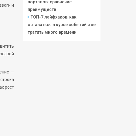
порталов: сравнение
евоги и
преимуществ
ТОП-7 лайфхаков, как
оставаться в курсе событий и не
тратить много времени
ащитить
трезвой
ление —
 строка
ак рост