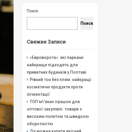
Поиск
Поиск
Свежие Записи
«Евроворота»: які паркани
найкраще підходять для
приватних будинків у Полтаві
Рівний тон без плям: найкращі
косметичні продукти проти
пігментації
ТОП м\’яких іграшок для
оптової закупівлі: товари з
високим попитом та швидкою
оборотністю
Де можна купити якісний