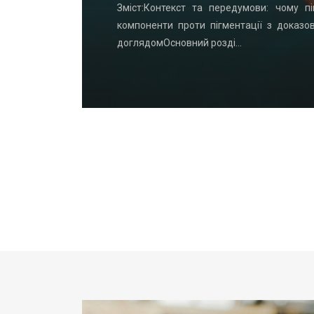
удинку: що
Зміст:Контекст та передумови: чому пі
офнастил —
компоненти проти пігментації з доказо
доглядомОсновний розді…