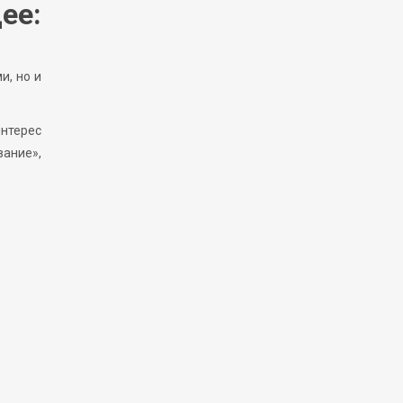
ее:
и, но и
интерес
вание»,