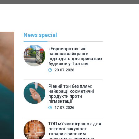
News special
«Евроворота»: які
паркани найкраще
підходять для приватних
будинків у Полтаві
20.07.2026
Рівний тон без плям:
найкращі косметичні
С
продукти проти
пігментації
By
Васильева 
17.07.2026
ТОП м\’яких іграшок для 
ТОП м\’яких іграшок для
високим попитом та
оптової закупівлі:
товари з високим
попитом та швидкою