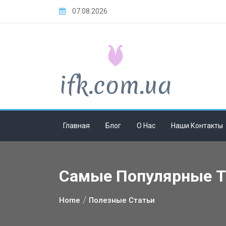
Skip
07.08.2026
to
content
Главная
Блог
О Нас
Наши Контакты
Самые Популярные Те
Home
Полезные Статьи