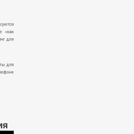
суются
: «как
инг для
пты для
елефоне
ия