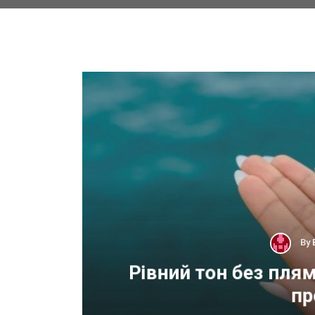
By
 для
Рівний тон без пля
пр