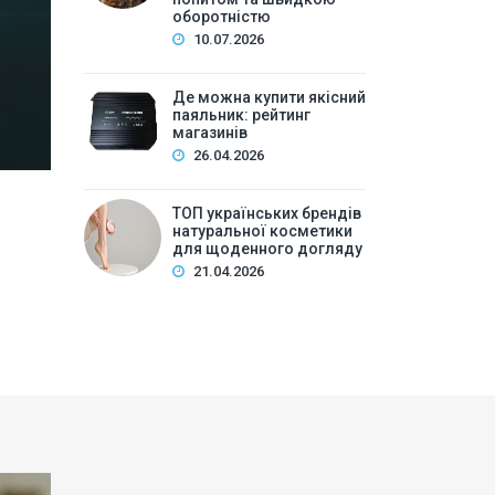
Зміст:Історія попиту на м\’які іграшки: від дефіц
оборотністю
оптової закупівлі у 2026 роціKalibri — лідер за асо
10.07.2026
плюшеві звірі …
Де можна купити якісний
паяльник: рейтинг
магазинів
26.04.2026
ТОП українських брендів
натуральної косметики
для щоденного догляду
21.04.2026