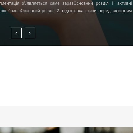
гментація з\’являється саме заразОсновний розділ 1: активні
вою базоюОсновний розділ 2: підготовка шкіри перед активним