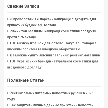
Свежие Записи
«Евроворота»: які паркани найкраще підходять для
приватних будинків у Полтаві
Рівний тон без плям: найкращі косметичні продукти
проти пігментації
ТОП м\’яких іграшок для оптової закупівлі: товари з
високим попитом та швидкою оборотністю
Де можна купити якісний паяльник: рейтинг магазинів
ТОП українських брендів натуральної косметики для
щоденного догляду
Полезные Статьи
Рейтинг самых читаемых новостных рубрик в 2025
году
Как защитить личные данные при чтении новостей