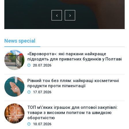
News special
«Евроворота»: які паркани найкраще
підходять для приватних будинків у Полтаві
20.07.2026
Рівний тон без плям: найкращі косметичні
продукти проти пігментації
17.07.2026
ТОП м\’яких іграшок для оптової закупівлі:
товари з високим попитом та швидкою
оборотністю
10.07.2026