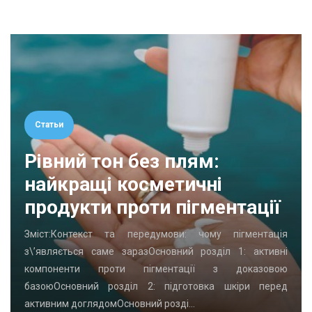
Статьи
Рівний тон без плям:
найкращі косметичні
продукти проти пігментації
Зміст:Контекст та передумови: чому пігментація
з\’являється саме заразОсновний розділ 1: активні
компоненти проти пігментації з доказовою
базоюОсновний розділ 2: підготовка шкіри перед
активним доглядомОсновний розді…