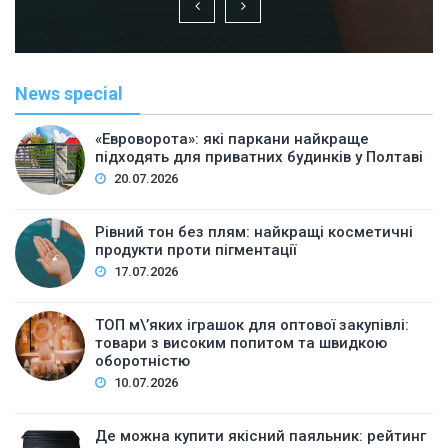
News special
«Евроворота»: які паркани найкраще
підходять для приватних будинків у Полтаві
20.07.2026
Рівний тон без плям: найкращі косметичні
продукти проти пігментації
17.07.2026
ТОП м\’яких іграшок для оптової закупівлі:
товари з високим попитом та швидкою
оборотністю
10.07.2026
Де можна купити якісний паяльник: рейтинг