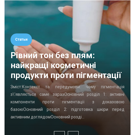
Статьи
Рівний тон без плям:
найкращі косметичні
продукти проти пігментації
Зміст:Контекст та передумови: чому пігментація
з\’являється саме заразОсновний розділ 1: активні
компоненти проти пігментації з доказовою
базоюОсновний розділ 2: підготовка шкіри перед
активним доглядомОсновний розді…