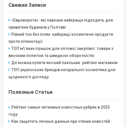
Свежие Записи
«Евроворота»: які паркани найкраще підходять для
приватних будинків у Полтаві
Рівний тон без плям: найкращі косметичні продукти
проти пігментації
ТОП м\’яких іграшок для оптової закупівлі: товари з
високим попитом та швидкою оборотністю
Де можна купити якісний паяльник: рейтинг магазинів
ТОП українських брендів натуральної косметики для
щоденного догляду
Полезные Статьи
Рейтинг самых читаемых новостных рубрик в 2025
году
Как защитить личные данные при чтении новостей