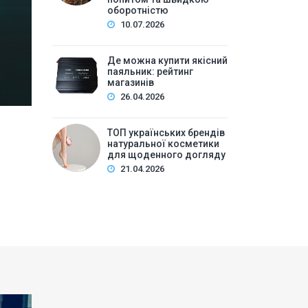
Зміст:Історія попиту на м\’які іграшки: від дефіц
оборотністю
оптової закупівлі у 2026 роціKalibri — лідер за асо
10.07.2026
плюшеві звірі …
Де можна купити якісний
паяльник: рейтинг
магазинів
26.04.2026
ТОП українських брендів
натуральної косметики
для щоденного догляду
21.04.2026