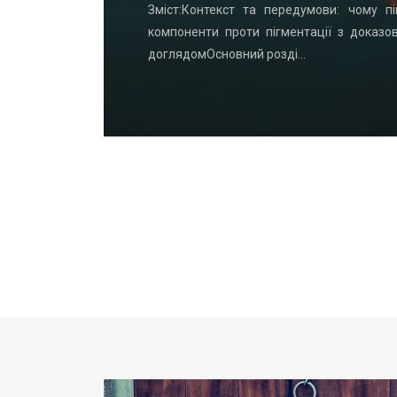
удинку: що
Зміст:Контекст та передумови: чому пі
офнастил —
компоненти проти пігментації з доказо
доглядомОсновний розді…