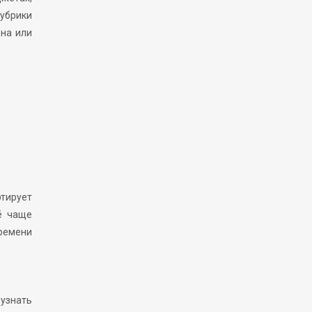
рубрики
она или
ртирует
ё чаще
времени
 узнать