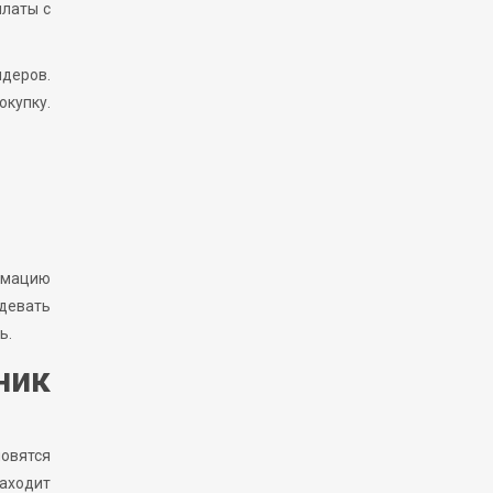
платы с
идеров.
окупку.
ормацию
девать
ь.
ник
новятся
находит