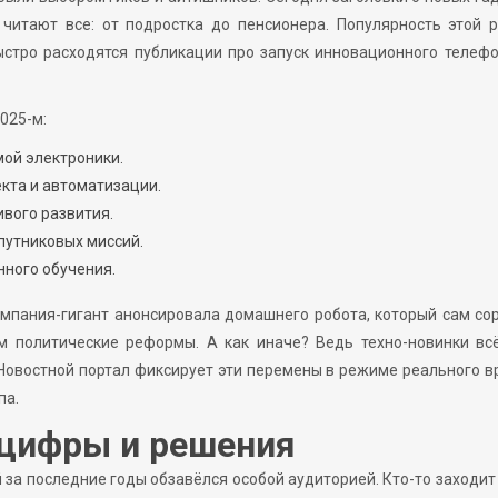
читают все: от подростка до пенсионера. Популярность этой 
ыстро расходятся публикации про запуск инновационного телеф
025-м:
мой электроники.
кта и автоматизации.
ивого развития.
путниковых миссий.
нного обучения.
мпания-гигант анонсировала домашнего робота, который сам со
ем политические реформы. А как иначе? Ведь техно-новинки вс
Новостной портал фиксирует эти перемены в режиме реального 
па.
 цифры и решения
за последние годы обзавёлся особой аудиторией. Кто-то заходит