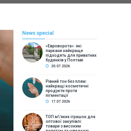
News special
«Евроворота»: які
паркани найкраще
підходять для приватних
будинків у Полтаві
20.07.2026
Рівний тон без плям:
найкращі косметичні
С
продукти проти
пігментації
By
Васильева 
17.07.2026
ТОП м\’яких іграшок для 
ТОП м\’яких іграшок для
високим попитом та
оптової закупівлі:
товари з високим
попитом та швидкою