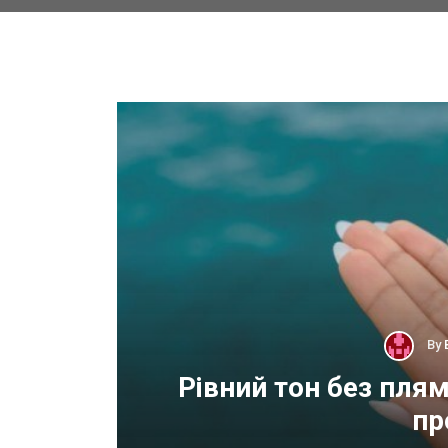
By
 для
Рівний тон без пля
пр