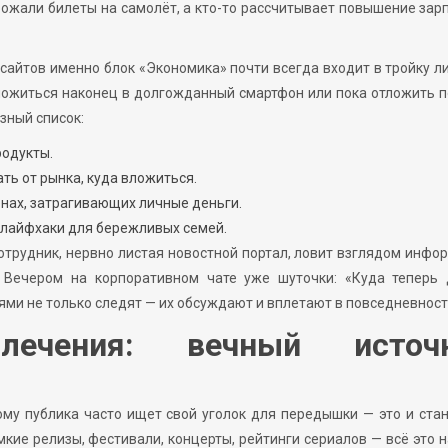
орожали билеты на самолёт, а кто-то рассчитывает повышение зар
сайтов именно блок «Экономика» почти всегда входит в тройку л
вложиться наконец в долгожданный смартфон или пока отложить п
зный список:
родукты.
ть от рынка, куда вложиться.
нах, затрагивающих личные деньги.
лайфхаки для бережливых семей.
сотрудник, нервно листая новостной портал, ловит взглядом инф
 Вечером на корпоративном чате уже шуточки: «Куда теперь 
ми не только следят — их обсуждают и вплетают в повседневност
лечения: вечный источ
му публика часто ищет свой уголок для передышки — это и ста
мкие релизы, фестивали, концерты, рейтинги сериалов — всё это 