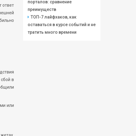
порталов: сравнение
т ответ
преимуществ
внешней
ТОП-7 лайфхаков, как
бильно
оставаться в курсе событий и не
тратить много времени
едствия
 сбой в
общили
ями или
джетах,