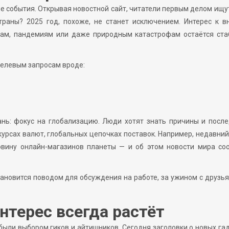
е события. Открывая новостной сайт, читатели первым делом ищу
траны? 2025 год, похоже, не станет исключением. Интерес к 
там, пандемиям или даже природным катастрофам остаётся ста
целевым запросам вроде:
ань: фокус на глобализацию. Люди хотят знать причины и посл
курсах валют, глобальных цепочках поставок. Например, недавний
ловину онлайн-магазинов планеты — и об этом новости мира со
тановится поводом для обсуждения на работе, за ужином с друзь
интерес всегда растёт
были выбором гиков и айтишников. Сегодня заголовки о новых га