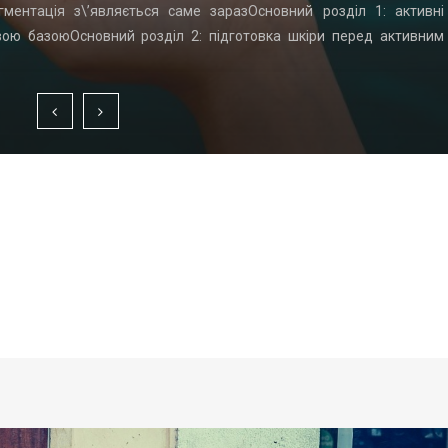
гментація з\’являється саме заразОсновний розділ 1: активні
вою базоюОсновний розділ 2: підготовка шкіри перед активним