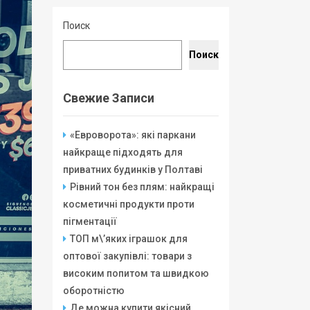
Поиск
Поиск
Свежие Записи
«Евроворота»: які паркани
найкраще підходять для
приватних будинків у Полтаві
Рівний тон без плям: найкращі
косметичні продукти проти
пігментації
ТОП м\’яких іграшок для
оптової закупівлі: товари з
високим попитом та швидкою
оборотністю
Де можна купити якісний