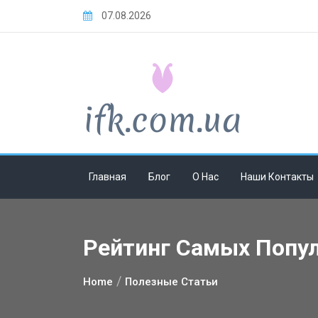
Skip
07.08.2026
to
content
Главная
Блог
О Нас
Наши Контакты
Рейтинг Самых Попул
Home
Полезные Статьи