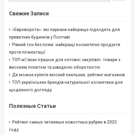
Свежие Записи
«Евроворота»: які паркани найкраще підходять для
приватних будинків у Полтаві
Рівний тон без плям: найкращі косметичні продукти
проти пігментації
ТОП м\’яких іграшок для оптової закупівлі: товари з
високим попитом та швидкою оборотністю
Де можна купити якісний паяльник: рейтинг магазинів
ТОП українських брендів натуральної косметики для
щоденного догляду
Полезные Статьи
Рейтинг самых читаемых новостных рубрик в 2025
году