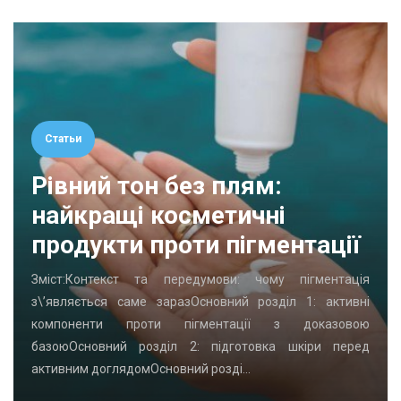
Статьи
Рівний тон без плям:
найкращі косметичні
продукти проти пігментації
Зміст:Контекст та передумови: чому пігментація
з\’являється саме заразОсновний розділ 1: активні
компоненти проти пігментації з доказовою
базоюОсновний розділ 2: підготовка шкіри перед
активним доглядомОсновний розді…