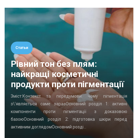
Статьи
Рівний тон без плям:
найкращі косметичні
продукти проти пігментації
Зміст:Контекст та передумови: чому пігментація
з\’являється саме заразОсновний розділ 1: активні
компоненти проти пігментації з доказовою
базоюОсновний розділ 2: підготовка шкіри перед
активним доглядомОсновний розді…