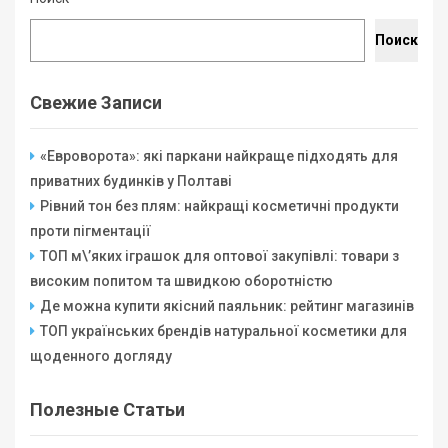
Поиск
Свежие Записи
«Евроворота»: які паркани найкраще підходять для
приватних будинків у Полтаві
Рівний тон без плям: найкращі косметичні продукти
проти пігментації
ТОП м\’яких іграшок для оптової закупівлі: товари з
високим попитом та швидкою оборотністю
Де можна купити якісний паяльник: рейтинг магазинів
ТОП українських брендів натуральної косметики для
щоденного догляду
Полезные Статьи