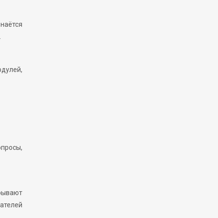
наётся
.
дулей,
просы,
рывают
вателей