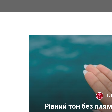
By
 для
Рівний тон без пля