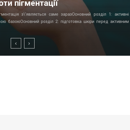
оти пігментації
гментація з\’являється саме заразОсновний розділ 1: активні
вою базоюОсновний розділ 2: підготовка шкіри перед активним