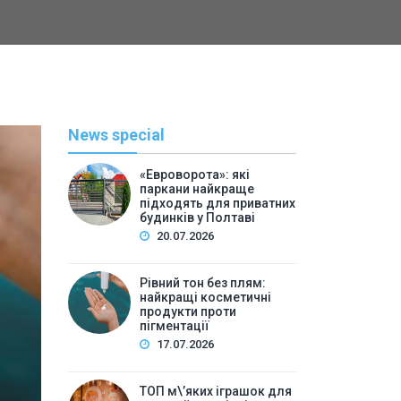
News special
«Евроворота»: які
паркани найкраще
підходять для приватних
будинків у Полтаві
20.07.2026
Рівний тон без плям:
найкращі косметичні
С
продукти проти
пігментації
By
Васильева 
17.07.2026
ТОП м\’яких іграшок для 
ТОП м\’яких іграшок для