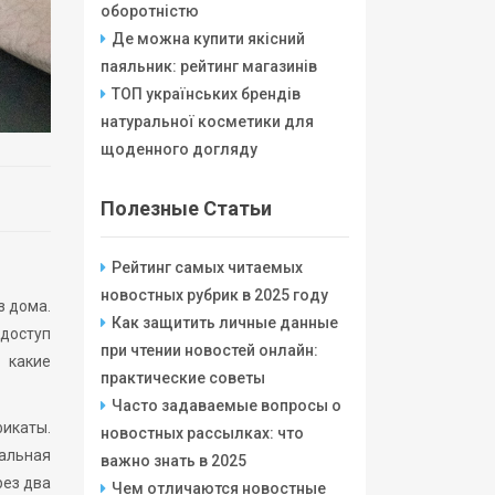
оборотністю
Де можна купити якісний
паяльник: рейтинг магазинів
ТОП українських брендів
натуральної косметики для
щоденного догляду
Полезные Статьи
Рейтинг самых читаемых
новостных рубрик в 2025 году
з дома.
Как защитить личные данные
 доступ
при чтении новостей онлайн:
 какие
практические советы
Часто задаваемые вопросы о
фикаты.
новостных рассылках: что
еальная
важно знать в 2025
рез два
Чем отличаются новостные