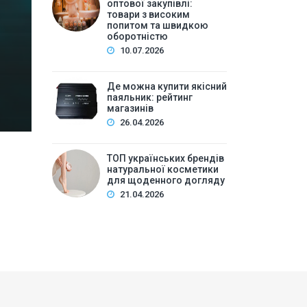
високим попитом та
оптової закупівлі:
товари з високим
попитом та швидкою
Зміст:Історія попиту на м\’які іграшки: від дефіц
оборотністю
оптової закупівлі у 2026 роціKalibri — лідер за асо
10.07.2026
плюшеві звірі …
Де можна купити якісний
паяльник: рейтинг
магазинів
26.04.2026
ТОП українських брендів
натуральної косметики
для щоденного догляду
21.04.2026