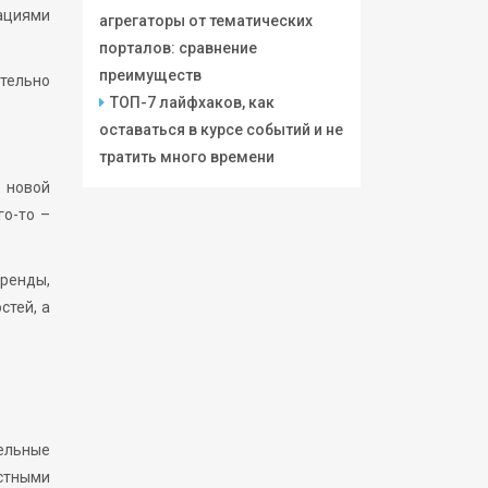
ациями
агрегаторы от тематических
порталов: сравнение
преимуществ
ительно
ТОП-7 лайфхаков, как
оставаться в курсе событий и не
тратить много времени
е новой
го-то –
ренды,
стей, а
ельные
стными