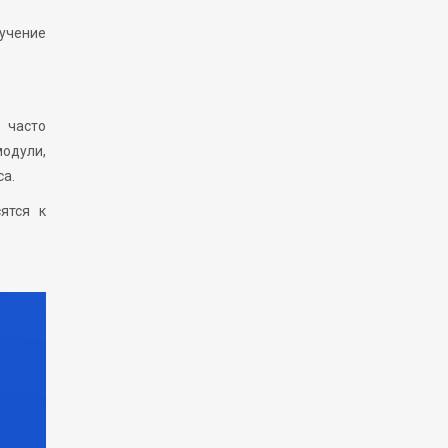
бучение
 часто
модули,
са.
ятся к