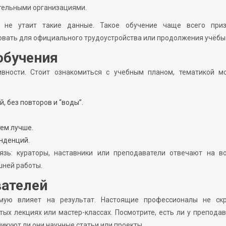
тельными организациями.
 не утаит такие данные. Такое обучение чаще всего приз
зовать для официального трудоустройства или продолжения учёбы
обучения
вности. Стоит ознакомиться с учебным планом, тематикой мо
 без повторов и “воды”.
тем лучше.
нденций.
зь: кураторы, наставники или преподаватели отвечают на во
шней работы.
ателей
рямую влияет на результат. Настоящие профессионалы не ск
тых лекциях или мастер-классах. Посмотрите, есть ли у препода
куют ли они научные статьи или проекты.