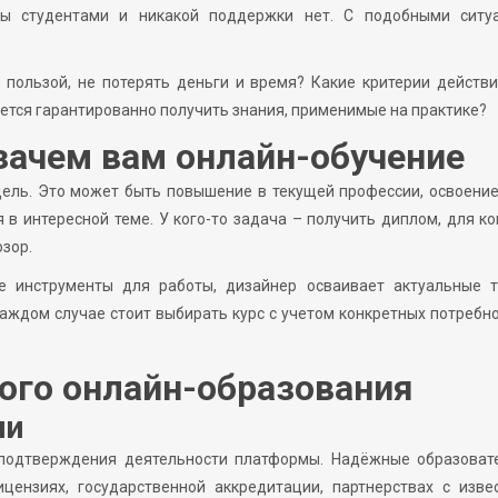
ны студентами и никакой поддержки нет. С подобными ситу
 пользой, не потерять деньги и время? Какие критерии действ
ется гарантированно получить знания, применимые на практике?
зачем вам онлайн-обучение
цель. Это может быть повышение в текущей профессии, освоени
в интересной теме. У кого-то задача – получить диплом, для ко
озор.
е инструменты для работы, дизайнер осваивает актуальные т
каждом случае стоит выбирать курс с учетом конкретных потребно
ого онлайн-образования
ии
подтверждения деятельности платформы. Надёжные образоват
ензиях, государственной аккредитации, партнерствах с изве