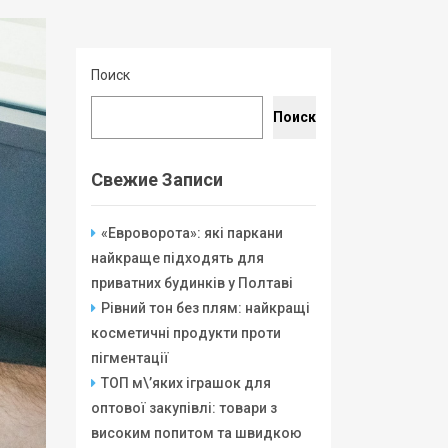
Поиск
Поиск
Свежие Записи
«Евроворота»: які паркани
найкраще підходять для
приватних будинків у Полтаві
Рівний тон без плям: найкращі
косметичні продукти проти
пігментації
ТОП м\’яких іграшок для
оптової закупівлі: товари з
високим попитом та швидкою