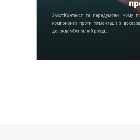
пр
удинку: що
Зміст:Контекст та передумови: чому пі
офнастил —
компоненти проти пігментації з доказо
доглядомОсновний розді…