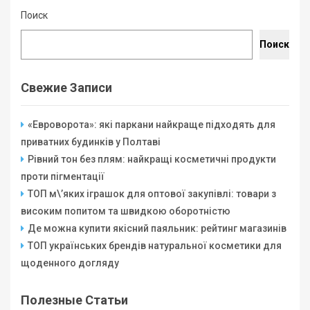
Поиск
Поиск
Свежие Записи
«Евроворота»: які паркани найкраще підходять для
приватних будинків у Полтаві
Рівний тон без плям: найкращі косметичні продукти
проти пігментації
ТОП м\’яких іграшок для оптової закупівлі: товари з
високим попитом та швидкою оборотністю
Де можна купити якісний паяльник: рейтинг магазинів
ТОП українських брендів натуральної косметики для
щоденного догляду
Полезные Статьи