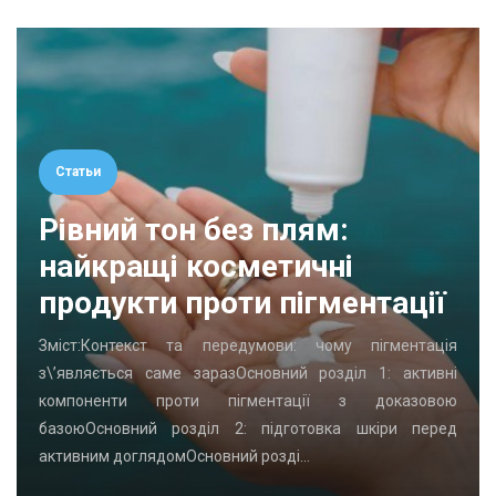
Статьи
Рівний тон без плям:
найкращі косметичні
продукти проти пігментації
Зміст:Контекст та передумови: чому пігментація
з\’являється саме заразОсновний розділ 1: активні
компоненти проти пігментації з доказовою
базоюОсновний розділ 2: підготовка шкіри перед
активним доглядомОсновний розді…