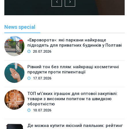
News special
«Евроворота»: які паркани найкраще
підходять для приватних будинків у Полтаві
20.07.2026
Рівний тон без плям: найкращі косметичні
продукти проти пігментації
17.07.2026
ТОП м\’яких іграшок для оптової закупівлі:
товари з високим попитом та швидкою
оборотністю
10.07.2026
Де можна купити якісний паяльник: рейтинг