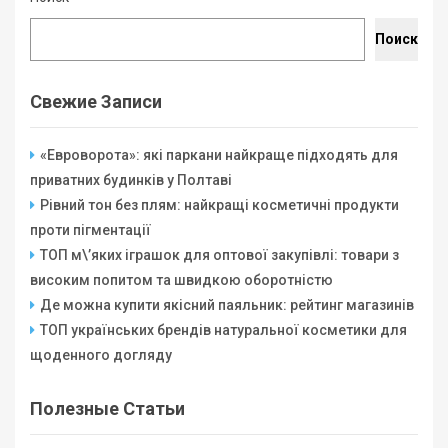
Поиск
Свежие Записи
«Евроворота»: які паркани найкраще підходять для
приватних будинків у Полтаві
Рівний тон без плям: найкращі косметичні продукти
проти пігментації
ТОП м\’яких іграшок для оптової закупівлі: товари з
високим попитом та швидкою оборотністю
Де можна купити якісний паяльник: рейтинг магазинів
ТОП українських брендів натуральної косметики для
щоденного догляду
Полезные Статьи