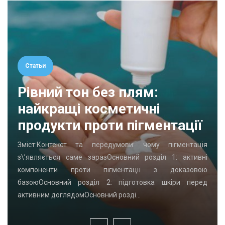
Статьи
Рівний тон без плям:
найкращі косметичні
продукти проти пігментації
Зміст:Контекст та передумови: чому пігментація
з\’являється саме заразОсновний розділ 1: активні
компоненти проти пігментації з доказовою
базоюОсновний розділ 2: підготовка шкіри перед
активним доглядомОсновний розді…