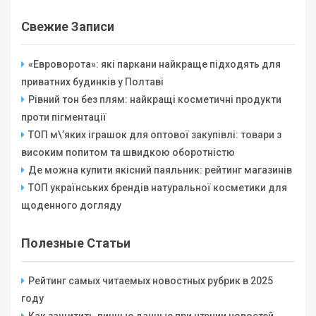
Свежие Записи
«Евроворота»: які паркани найкраще підходять для
приватних будинків у Полтаві
Рівний тон без плям: найкращі косметичні продукти
проти пігментації
ТОП м\’яких іграшок для оптової закупівлі: товари з
високим попитом та швидкою оборотністю
Де можна купити якісний паяльник: рейтинг магазинів
ТОП українських брендів натуральної косметики для
щоденного догляду
Полезные Статьи
Рейтинг самых читаемых новостных рубрик в 2025
году