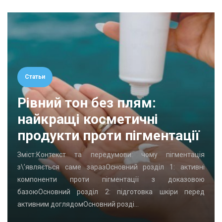
Статьи
Рівний тон без плям:
найкращі косметичні
продукти проти пігментації
Зміст:Контекст та передумови: чому пігментація
з\’являється саме заразОсновний розділ 1: активні
компоненти проти пігментації з доказовою
базоюОсновний розділ 2: підготовка шкіри перед
активним доглядомОсновний розді…