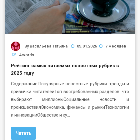
By
Васильева Татьяна
05.01.2026
7 месяцев
4 words
Рейтинг самых читаемых новостных рубрик в
2025 году
Содержание:Популярные новостные рубрики: тренды и
привычки читателейТоп востребованных разделов: что
выбирают миллионыСоциальные новости и
происшествияЭкономика, финансы и рынкиТехнологии
и инновацииОбщество и ку…
Читать