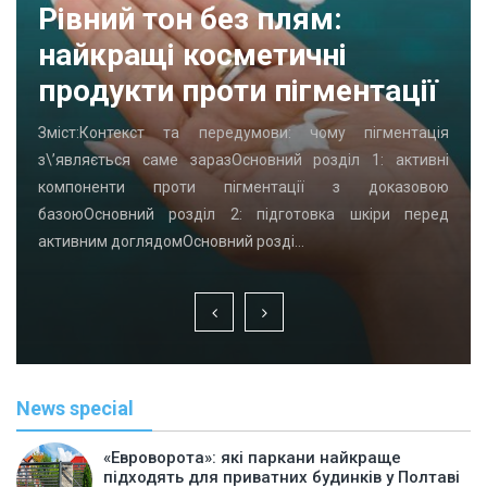
Рівний тон без плям:
найкращі косметичні
продукти проти пігментації
Зміст:Контекст та передумови: чому пігментація
з\’являється саме заразОсновний розділ 1: активні
компоненти проти пігментації з доказовою
базоюОсновний розділ 2: підготовка шкіри перед
активним доглядомОсновний розді…
News special
«Евроворота»: які паркани найкраще
підходять для приватних будинків у Полтаві