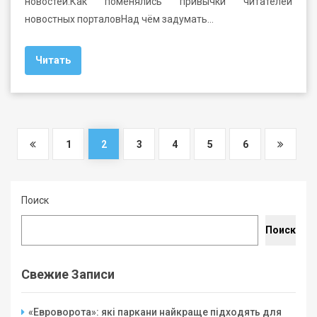
новостей:Как поменялись привычки читателей
новостных порталовНад чём задумать…
Читать
1
2
3
4
5
6
Поиск
Поиск
Свежие Записи
«Евроворота»: які паркани найкраще підходять для