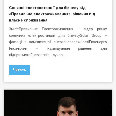
Сонячні електростанції для бізнесу від
«Правильне електроживлення»: рішення під
власне споживання
Зміст:Правильне Електроживлення – лідер ринку
сонячних електростанцій для бізнесуSolar Group –
фахівці з комплексної енергонезалежностіЕкоенерго
Інжиніринг – індивідуальні рішення для
підприємствЕнергосвіт – сучасн…
Читать