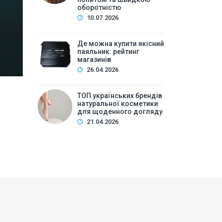
Зміст:Історія попиту на м\’які іграшки: від дефіц
оборотністю
оптової закупівлі у 2026 роціKalibri — лідер за асо
10.07.2026
плюшеві звірі …
Де можна купити якісний
паяльник: рейтинг
магазинів
26.04.2026
ТОП українських брендів
натуральної косметики
для щоденного догляду
21.04.2026