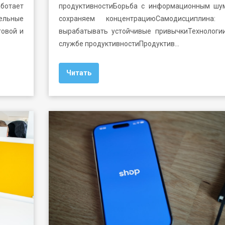
ботает
продуктивностиБорьба с информационным шу
тельные
сохраняем концентрациюСамодисциплина: 
товой и
вырабатывать устойчивые привычкиТехнологи
службе продуктивностиПродуктив…
Читать