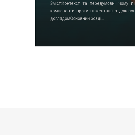
удинку: що
Зміст:Контекст та передумови: чому пі
офнастил —
компоненти проти пігментації з доказо
доглядомОсновний розді…