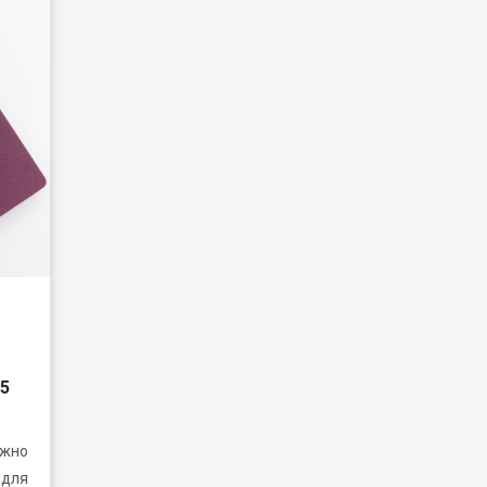
5
ожно
 для