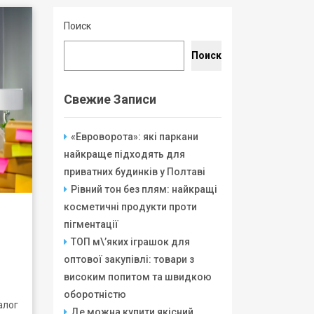
Поиск
Поиск
Свежие Записи
«Евроворота»: які паркани
найкраще підходять для
приватних будинків у Полтаві
Рівний тон без плям: найкращі
косметичні продукти проти
пігментації
ТОП м\’яких іграшок для
оптової закупівлі: товари з
високим попитом та швидкою
оборотністю
алог
Де можна купити якісний