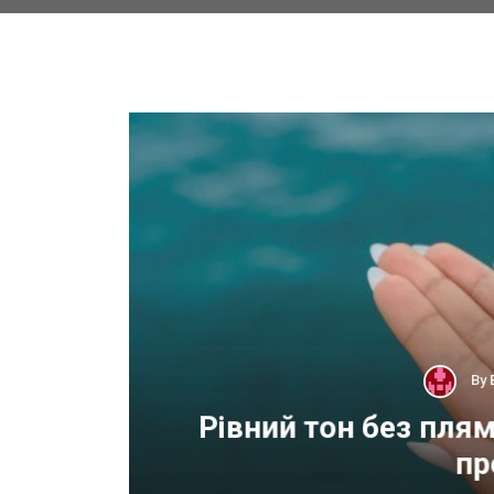
By
 для
Рівний тон без пля
пр