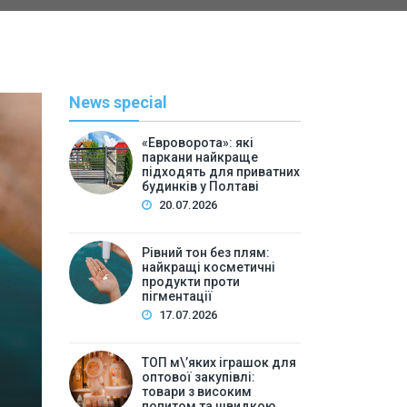
News special
«Евроворота»: які
паркани найкраще
підходять для приватних
будинків у Полтаві
20.07.2026
Рівний тон без плям:
найкращі косметичні
С
продукти проти
пігментації
By
Васильева 
17.07.2026
ТОП м\’яких іграшок для 
ТОП м\’яких іграшок для
високим попитом та
оптової закупівлі:
товари з високим
попитом та швидкою