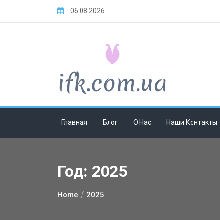
Skip
06.08.2026
to
content
Главная
Блог
О Нас
Наши Контакты
Год:
2025
Home
2025