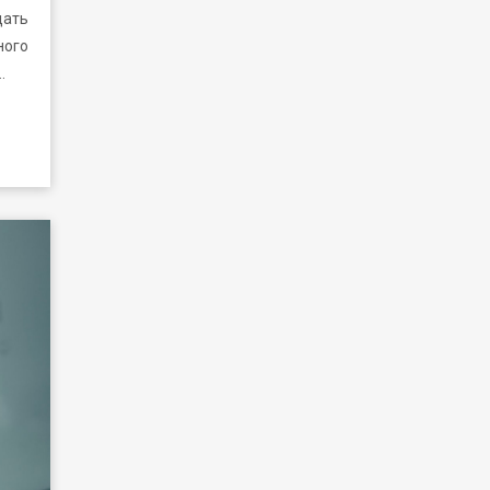
ать
ого
…