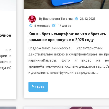
By
Васильева Татьяна
21.12.2025
8 месяцев
17 words
Как выбрать смартфон: на что обратить
 очное
внимание при покупке в 2025 году
Содержание:Технические характеристики:
да или
действительно важно в смартфонеЭкран: не пр
ории и
картинкаКамеры: фото и видео на но
ация и
уровнеАвтономность: сколько держится зарядС
едина?
и дополнительные функции: за пределам…
Читать