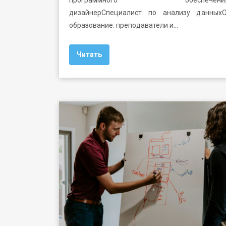
программного обеспеченияUI
дизайнерСпециалист по анализу данныхО
образование: преподаватели и…
Читать