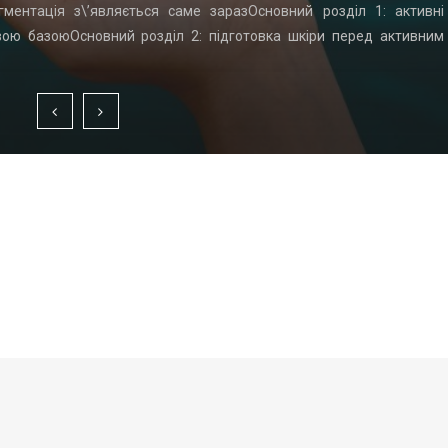
гментація з\’являється саме заразОсновний розділ 1: активні
вою базоюОсновний розділ 2: підготовка шкіри перед активним