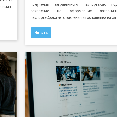
/UX-
получения заграничного паспортаКак под
нлайн-
заявление на оформление заграничн
паспортаСроки изготовления и госпошлина на за
Читать