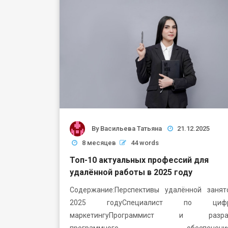
By
Васильева Татьяна
21.12.2025
8 месяцев
44 words
Топ-10 актуальных профессий для
удалённой работы в 2025 году
Содержание:Перспективы удалённой занят
2025 годуСпециалист по цифр
маркетингуПрограммист и разраб