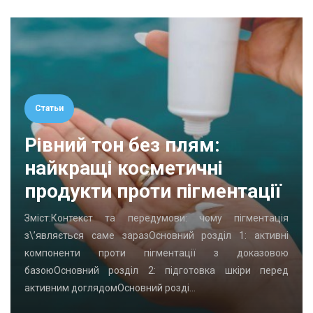
Статьи
Рівний тон без плям:
найкращі косметичні
продукти проти пігментації
Зміст:Контекст та передумови: чому пігментація
з\’являється саме заразОсновний розділ 1: активні
компоненти проти пігментації з доказовою
базоюОсновний розділ 2: підготовка шкіри перед
активним доглядомОсновний розді…