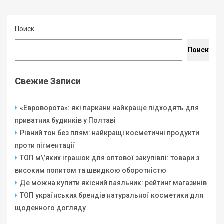
Поиск
Поиск
Свежие Записи
«Евроворота»: які паркани найкраще підходять для
приватних будинків у Полтаві
Рівний тон без плям: найкращі косметичні продукти
проти пігментації
ТОП м\’яких іграшок для оптової закупівлі: товари з
високим попитом та швидкою оборотністю
Де можна купити якісний паяльник: рейтинг магазинів
ТОП українських брендів натуральної косметики для
щоденного догляду