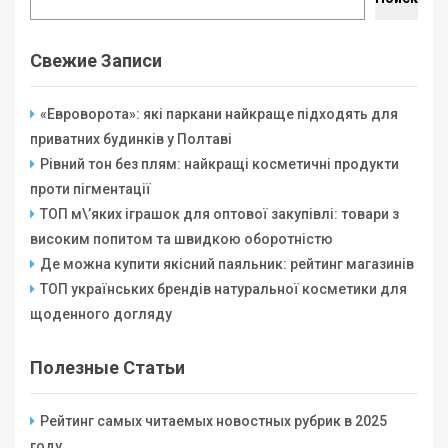
Свежие Записи
«Евроворота»: які паркани найкраще підходять для
приватних будинків у Полтаві
Рівний тон без плям: найкращі косметичні продукти
проти пігментації
ТОП м\’яких іграшок для оптової закупівлі: товари з
високим попитом та швидкою оборотністю
Де можна купити якісний паяльник: рейтинг магазинів
ТОП українських брендів натуральної косметики для
щоденного догляду
Полезные Статьи
Рейтинг самых читаемых новостных рубрик в 2025
году