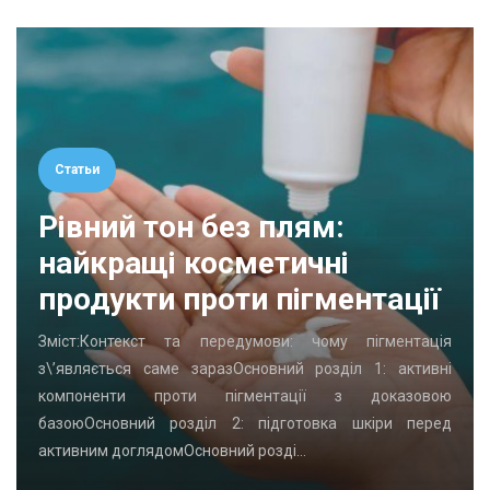
Статьи
Рівний тон без плям:
найкращі косметичні
продукти проти пігментації
Зміст:Контекст та передумови: чому пігментація
з\’являється саме заразОсновний розділ 1: активні
компоненти проти пігментації з доказовою
базоюОсновний розділ 2: підготовка шкіри перед
активним доглядомОсновний розді…