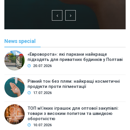
News special
«Евроворота»: які паркани найкраще
підходять для приватних будинків у Полтаві
20.07.2026
Рівний тон без плям: найкращі косметичні
продукти проти пігментації
17.07.2026
ТОП м\’яких іграшок для оптової закупівлі:
товари з високим попитом та швидкою
оборотністю
10.07.2026