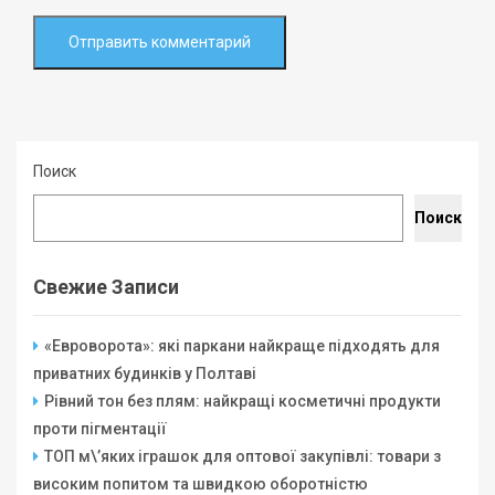
Поиск
Поиск
Свежие Записи
«Евроворота»: які паркани найкраще підходять для
приватних будинків у Полтаві
Рівний тон без плям: найкращі косметичні продукти
проти пігментації
ТОП м\’яких іграшок для оптової закупівлі: товари з
високим попитом та швидкою оборотністю