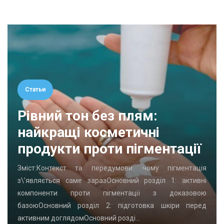
Статьи
Рівний тон без плям:
найкращі косметичні
продукти проти пігментації
Зміст:Контекст та передумови: чому пігментація
з\’являється саме заразОсновний розділ 1: активні
компоненти проти пігментації з доказовою
базоюОсновний розділ 2: підготовка шкіри перед
активним доглядомОсновний розді…