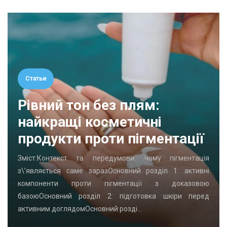
Статьи
Рівний тон без плям:
найкращі косметичні
продукти проти пігментації
Зміст:Контекст та передумови: чому пігментація
з\’являється саме заразОсновний розділ 1: активні
компоненти проти пігментації з доказовою
базоюОсновний розділ 2: підготовка шкіри перед
активним доглядомОсновний розді…