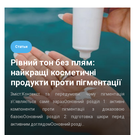
Статьи
Рівний тон без плям:
найкращі косметичні
продукти проти пігментації
Зміст:Контекст та передумови: чому пігментація
з\’являється саме заразОсновний розділ 1: активні
компоненти проти пігментації з доказовою
базоюОсновний розділ 2: підготовка шкіри перед
активним доглядомОсновний розді…