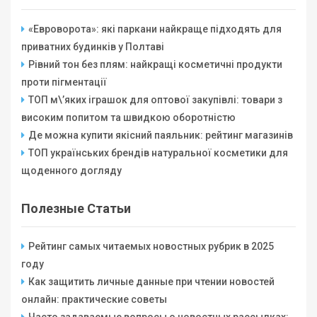
«Евроворота»: які паркани найкраще підходять для
приватних будинків у Полтаві
Рівний тон без плям: найкращі косметичні продукти
проти пігментації
ТОП м\’яких іграшок для оптової закупівлі: товари з
високим попитом та швидкою оборотністю
Де можна купити якісний паяльник: рейтинг магазинів
ТОП українських брендів натуральної косметики для
щоденного догляду
Полезные Статьи
Рейтинг самых читаемых новостных рубрик в 2025
году
Как защитить личные данные при чтении новостей
онлайн: практические советы