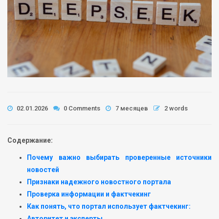
02.01.2026
0 Comments
7 месяцев
2 words
Содержание:
Почему важно выбирать проверенные источники
новостей
Признаки надежного новостного портала
Проверка информации и фактчекинг
Как понять, что портал использует фактчекинг:
Авторитет и эксперты