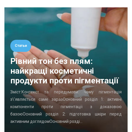
Статьи
Рівний тон без плям:
найкращі косметичні
продукти проти пігментації
Зміст:Контекст та передумови: чому пігментація
з\’являється саме заразОсновний розділ 1: активні
компоненти проти пігментації з доказовою
базоюОсновний розділ 2: підготовка шкіри перед
активним доглядомОсновний розді…