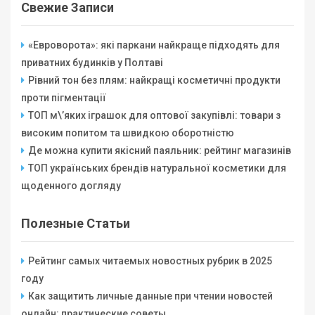
Свежие Записи
«Евроворота»: які паркани найкраще підходять для
приватних будинків у Полтаві
Рівний тон без плям: найкращі косметичні продукти
проти пігментації
ТОП м\’яких іграшок для оптової закупівлі: товари з
високим попитом та швидкою оборотністю
Де можна купити якісний паяльник: рейтинг магазинів
ТОП українських брендів натуральної косметики для
щоденного догляду
Полезные Статьи
Рейтинг самых читаемых новостных рубрик в 2025
году
Как защитить личные данные при чтении новостей
онлайн: практические советы