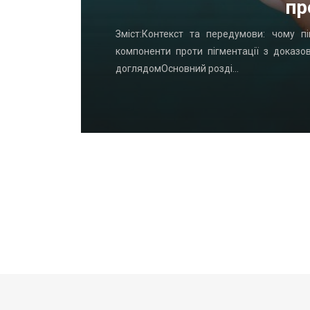
пр
удинку: що
Зміст:Контекст та передумови: чому пі
офнастил —
компоненти проти пігментації з доказо
доглядомОсновний розді…