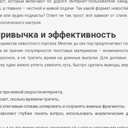
аст, который включают по дороге. Интернет-пользователи ожи
, а главное – честной и живой подачи. Так какой формат новосте
ки или аудио-подкасты? Ответ не так прост: всё зависит от стиля
логического настроя.
привычка и эффективность
форматов новостного портала. Многие до сих пор предпочитают п
а из причин популярности текстовых материалов – возможность
ересное, а не тратить время на длинные выпуски. Для деловых
ер один: важно успеть ухватить суть, быстро сделать выводы, ве
 при низкой скорости интернета;
ает, сколько времени тратить;
 по ключевым словам, копировать и сохранять важные фрагменты;
зволяют глубже понять вопрос, использовать аналитические д
ты – и за это время можно ознакомиться с пятью ключевыми ново