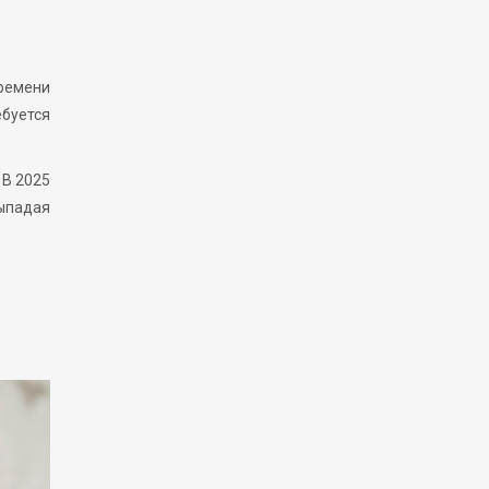
ремени
ебуется
 В 2025
выпадая