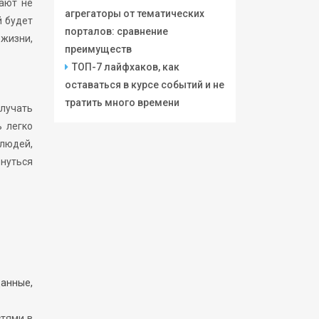
дают не
агрегаторы от тематических
й будет
порталов: сравнение
 жизни,
преимуществ
ТОП-7 лайфхаков, как
оставаться в курсе событий и не
тратить много времени
олучать
 легко
 людей,
рнуться
анные,
стями в