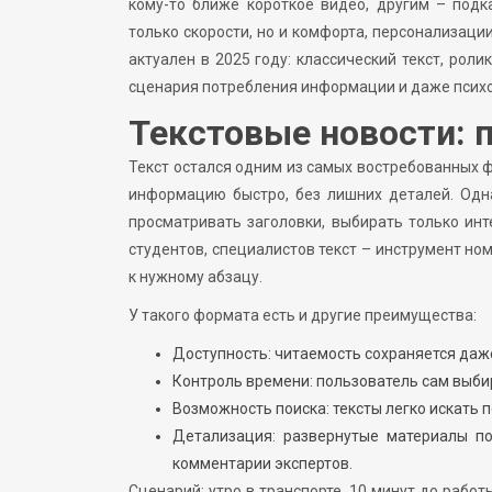
кому-то ближе короткое видео, другим – подк
только скорости, но и комфорта, персонализации
актуален в 2025 году: классический текст, роли
сценария потребления информации и даже психо
Текстовые новости: 
Текст остался одним из самых востребованных 
информацию быстро, без лишних деталей. Одн
просматривать заголовки, выбирать только инт
студентов, специалистов текст – инструмент ном
к нужному абзацу.
У такого формата есть и другие преимущества:
Доступность: читаемость сохраняется даже
Контроль времени: пользователь сам выбир
Возможность поиска: тексты легко искать
Детализация: развернутые материалы по
комментарии экспертов.
Сценарий: утро в транспорте, 10 минут до рабо