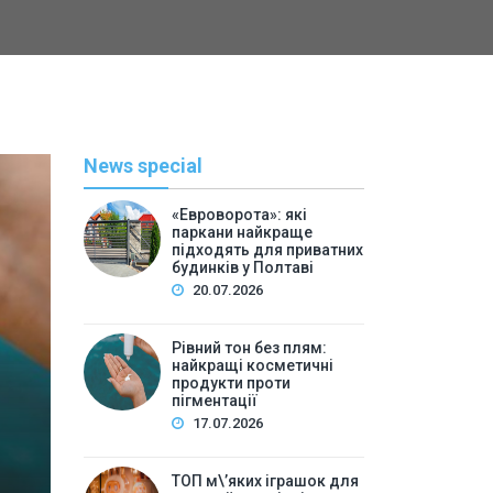
News special
«Евроворота»: які
паркани найкраще
підходять для приватних
будинків у Полтаві
20.07.2026
Рівний тон без плям:
найкращі косметичні
С
продукти проти
пігментації
By
Васильева 
17.07.2026
ТОП м\’яких іграшок для 
ТОП м\’яких іграшок для