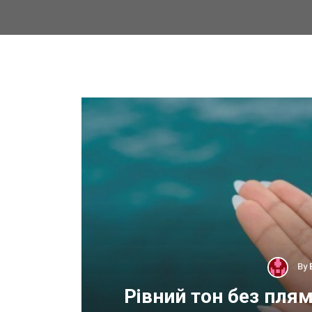
By
 для
Рівний тон без пля