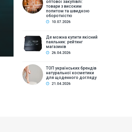
високим попитом та
оптової закупівлі:
товари з високим
попитом та швидкою
Зміст:Історія попиту на м\’які іграшки: від дефіц
оборотністю
оптової закупівлі у 2026 роціKalibri — лідер за асо
10.07.2026
плюшеві звірі …
Де можна купити якісний
паяльник: рейтинг
магазинів
26.04.2026
ТОП українських брендів
натуральної косметики
для щоденного догляду
21.04.2026