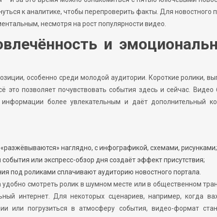
рнуться к аналитике, чтобы перепроверить факты. Для новостного 
ентальным, несмотря на рост популярности видео.
вовлечённость и эмоциональ
зиции, особенно среди молодой аудитории. Короткие ролики, вы
ё это позволяет почувствовать события здесь и сейчас. Видео
 информации более увлекательным и даёт дополнительный кон
«разжёвываются» наглядно, с инфографикой, схемами, рисунками;
 события или экспресс-обзор дня создаёт эффект присутствия;
ния под роликами сплачивают аудиторию новостного портала.
а удобно смотреть ролик в шумном месте или в общественном тра
ьный интернет. Для некоторых сценариев, например, когда ва
ии или погрузиться в атмосферу события, видео-формат стан