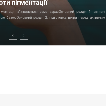
оти пігментації
гментація з\’являється саме заразОсновний розділ 1: активні
вою базоюОсновний розділ 2: підготовка шкіри перед активним