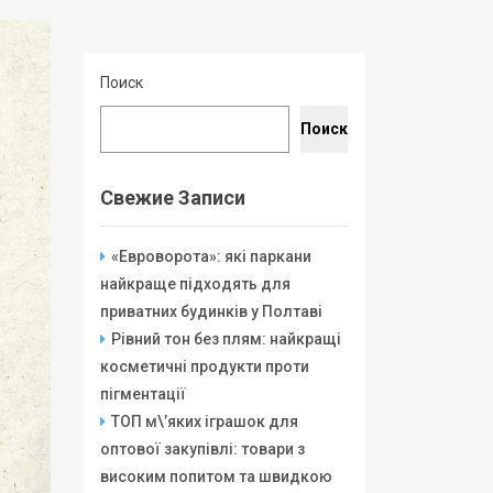
Поиск
Поиск
Свежие Записи
«Евроворота»: які паркани
найкраще підходять для
приватних будинків у Полтаві
Рівний тон без плям: найкращі
косметичні продукти проти
пігментації
ТОП м\’яких іграшок для
оптової закупівлі: товари з
високим попитом та швидкою