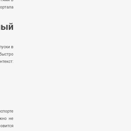
портала
ный
пуски в
 быстро
текст:
нспорте
жно не
овится