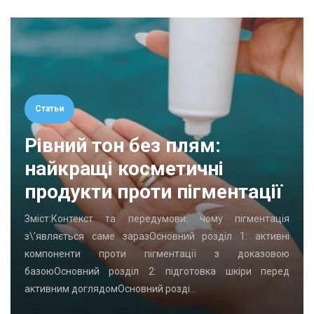
Статьи
Рівний тон без плям:
найкращі косметичні
продукти проти пігментації
Зміст:Контекст та передумови: чому пігментація
з\’являється саме заразОсновний розділ 1: активні
компоненти проти пігментації з доказовою
базоюОсновний розділ 2: підготовка шкіри перед
активним доглядомОсновний розді…