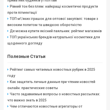
приватних будинків у Полтаві
Рівний тон без плям: найкращі косметичні продукти
проти пігментації
ТОП м\’яких іграшок для оптової закупівлі: товари з
високим попитом та швидкою оборотністю
Де можна купити якісний паяльник: рейтинг магазинів
ТОП українських брендів натуральної косметики для
щоденного догляду
Полезные Статьи
Рейтинг самых читаемых новостных рубрик в 2025
году
Как защитить личные данные при чтении новостей
онлайн: практические советы
Часто задаваемые вопросы о новостных рассылках:
что важно знать в 2025
Чем отличаются новостные агрегаторы от