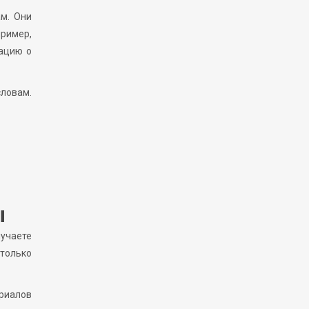
ам. Они
ример,
мацию о
ловам.
ы
лучаете
только
ериалов