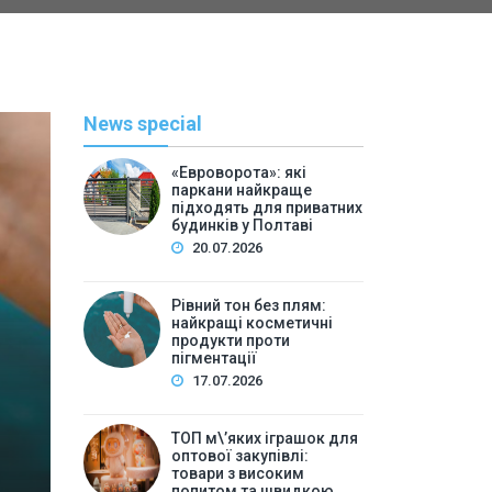
News special
«Евроворота»: які
паркани найкраще
підходять для приватних
будинків у Полтаві
20.07.2026
Рівний тон без плям:
найкращі косметичні
С
продукти проти
пігментації
By
Васильева 
17.07.2026
ТОП м\’яких іграшок для 
ТОП м\’яких іграшок для
високим попитом та
оптової закупівлі:
товари з високим
попитом та швидкою