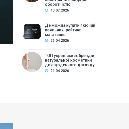
Зміст:Історія попиту на м\’які іграшки: від дефіц
оборотністю
оптової закупівлі у 2026 роціKalibri — лідер за асо
10.07.2026
плюшеві звірі …
Де можна купити якісний
паяльник: рейтинг
магазинів
26.04.2026
ТОП українських брендів
натуральної косметики
для щоденного догляду
21.04.2026