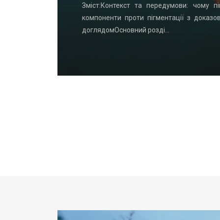
удинку: що
Зміст:Контекст та передумови: чому пі
офнастил —
компоненти проти пігментації з доказо
доглядомОсновний розді…