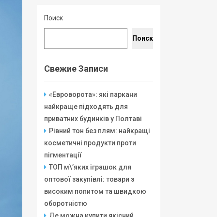
Поиск
Поиск
Свежие Записи
«Евроворота»: які паркани
найкраще підходять для
приватних будинків у Полтаві
Рівний тон без плям: найкращі
косметичні продукти проти
пігментації
ТОП м\’яких іграшок для
оптової закупівлі: товари з
високим попитом та швидкою
оборотністю
Де можна купити якісний