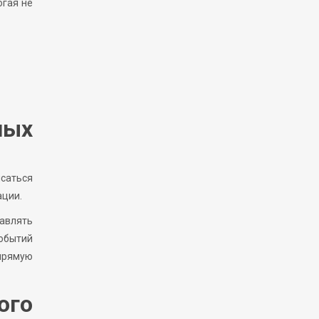
огая не
ных
исаться
ации.
бавлять
событий
прямую
ого