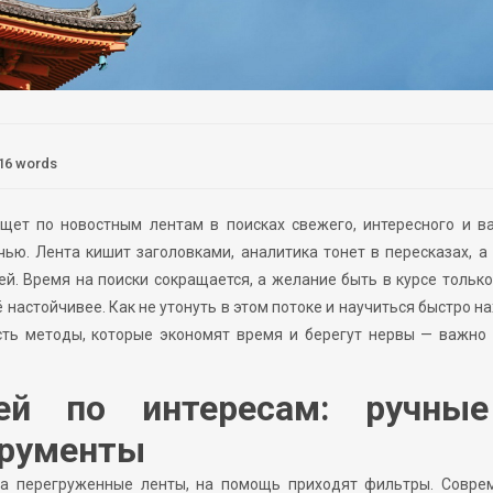
16 words
ыщет по новостным лентам в поисках свежего, интересного и в
ью. Лента кишит заголовками, аналитика тонет в пересказах, а 
ей. Время на поиски сокращается, а желание быть в курсе тольк
 настойчивее. Как не утонуть в этом потоке и научиться быстро н
сть методы, которые экономят время и берегут нервы — важно
тей по интересам: ручны
трументы
на перегруженные ленты, на помощь приходят фильтры. Совре