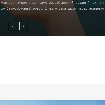
гментація з\’являється саме заразОсновний розділ 1: активні
вою базоюОсновний розділ 2: підготовка шкіри перед активним