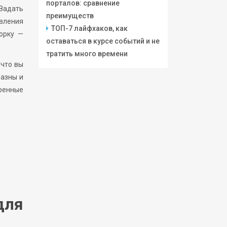
порталов: сравнение
Задать
преимуществ
авления
ТОП-7 лайфхаков, как
борку —
оставаться в курсе событий и не
тратить много времени
 что вы
разны и
ренные
для