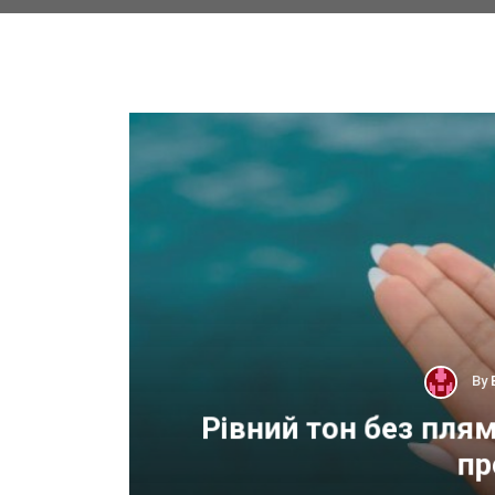
By
 для
Рівний тон без пля
пр