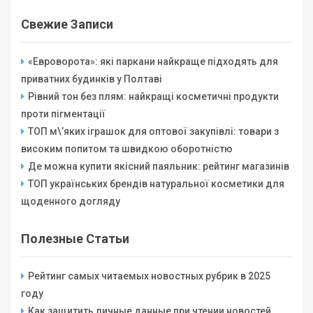
Свежие Записи
«Евроворота»: які паркани найкраще підходять для
приватних будинків у Полтаві
Рівний тон без плям: найкращі косметичні продукти
проти пігментації
ТОП м\’яких іграшок для оптової закупівлі: товари з
високим попитом та швидкою оборотністю
Де можна купити якісний паяльник: рейтинг магазинів
ТОП українських брендів натуральної косметики для
щоденного догляду
Полезные Статьи
Рейтинг самых читаемых новостных рубрик в 2025
году
Как защитить личные данные при чтении новостей