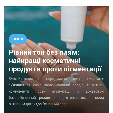
Статьи
Рівний тон без плям:
найкращі косметичні
продукти проти пігментації
Зміст:Контекст та передумови: чому пігментація
з\’являється саме заразОсновний розділ 1: активні
компоненти проти пігментації з доказовою
базоюОсновний розділ 2: підготовка шкіри перед
активним доглядомОсновний розді…