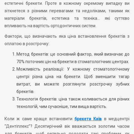
естетичні брекети. Проте в кожному окремому випадку ви
зіткнетеся з різними перевагами та недоліками, такими як
матеріали брекетів, естетика та техніка… які суттєво
впливають на вартість ортодонтичних систем.
Фактори, що визначають яка ціна встановлення брекетів з
оплатою в розстрочку:
Метод брекетів: це основний фактор, який визначає до
70% поточних цін на брекети в стоматологічних центрах.
Можливість реалізації: У кожному стоматологічному
центрі різна ціна на брекети. Щоб зменшити тягар
витрат, ви можете розглянути розстрочку зубних
брекетів.
Технологія брекетів: ціна також коливається для різних
технологій, чим сучасніше, тим вища вартість.
Коли ж саме краще встановити
брекети Київ
в медцентрі
“Дентіплекс”? Десятирічний вік вважається золотим часом
для брекетів, щоб ретельно подолати такі проблеми, як