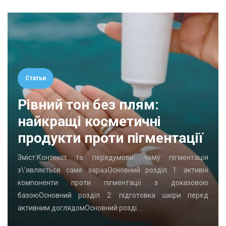
Статьи
Рівний тон без плям:
найкращі косметичні
продукти проти пігментації
Зміст:Контекст та передумови: чому пігментація
з\’являється саме заразОсновний розділ 1: активні
компоненти проти пігментації з доказовою
базоюОсновний розділ 2: підготовка шкіри перед
активним доглядомОсновний розді…