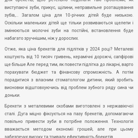
виступаючі зуби, прикус, щілини, неправильне розташування
зубів,… Загалом ціна для 10-річних дітей буде низькою.
Оскільки маленьких дітей ще тільки розвиваються щелепи і
змінюються молочні зуби на постійні, встановлення буде
набагато зручнішим, ніж у дорослих.
Отже, яка ціна брекетів для підлітків у 2024 році? Металеві
коштують від 10 тисяч гривень, керамічні дорожчі, сапфірові
ще більше Але перед тим, як повести підлітка до лікарні, варто
порахувати бюджет та фінансову спроможність. А потім
порадитися з власним стоматологом дитини, який зробить
висновки відштовхуючись від проблем зубного ряду сина чи
доньки.
Брекети з металевими скобами виготовлені з нержавіючої
сталі. Дуга міцно фіксується на пазу брекетів, допомагаючи
повільно привести зуби в потрібне положення. Технологія
вважається методом економії грошей, але при цьому
забезпечує високу та тривалу ефективність брекетів.