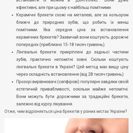
ефективні, але при цьому є найбільш помітними.
Керамічні брекети схожі на металеві, але за кольором
ближчі до природних зубів, що робить їх менш
помітними. Яка середня ціна за встановлення
керамічних брекетів? Зазвичай вони коштують дорожче
попередніх (приблизно 15-18 тисяч гривень).
Лінгвальні брекети: прикріплені до задньої частини
зубів, практично непомітні зовні. Скільки коштують
лінгвальні брекети в Україні? Цей метод має вищу ціну
через складність встановлення (від 28 тисяч гривень).
Прозорі вирівнювачі (сапфірові) популярні завдяки своїй
естетичній привабливості, оскільки майже непомітні.
Вони можуть бути дорожчими за традиційні брекети,
залежно від курсу лікування.
Отже, чим відрізняється ціна брекетів у різних містах України?