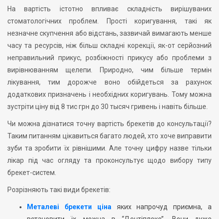
На вартість істотно впливає складність вирішуваних
стоматологічних проблем. Прості коригування, такі як
незначне скупчення або відстань, зазвичай вимагають менше
часу та ресурсів, ніж більш складні корекції, як-от серйозний
неправильний прикус, розбіжності прикусу або проблеми з
вирівнюванням щелепи. Природно, чим більше термін
лікування, тим дорожче воно обійдеться за рахунок
додаткових призначень і необхідних коригувань. Тому можна
зустріти ціну від 8 тис грн до 30 тысяч гривень і навіть більше.
Чи можна дізнатися точну вартість брекетів до консультації?
Таким питанням цікавиться багато людей, хто хоче виправити
зуби та зробити їх рівнішими. Але точну цифру назве тільки
лікар під час огляду та проконсультує щодо вибору типу
брекет-систем.
Розрізняють такі види брекетів:
Металеві брекети ціна
яких напрочуд приємна, а
встановити їх можна в “Дентіплекс”. Вони дуже