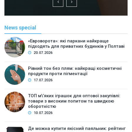
News special
«Евроворота»: які паркани найкраще
підходять для приватних будинків у Полтаві
20.07.2026
Рівний тон без плям: найкращі косметичні
продукти проти пігментації
17.07.2026
ТОП м\’яких іграшок для оптової закупівлі:
товари з високим попитом та швидкою
оборотністю
10.07.2026
Де можна купити якісний паяльник: рейтинг