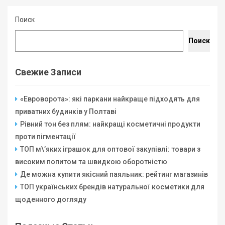
Поиск
Поиск
Свежие Записи
«Евроворота»: які паркани найкраще підходять для
приватних будинків у Полтаві
Рівний тон без плям: найкращі косметичні продукти
проти пігментації
ТОП м\’яких іграшок для оптової закупівлі: товари з
високим попитом та швидкою оборотністю
Де можна купити якісний паяльник: рейтинг магазинів
ТОП українських брендів натуральної косметики для
щоденного догляду