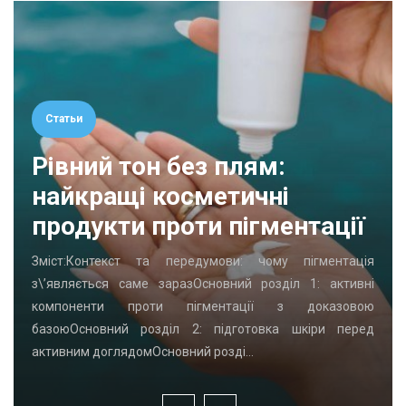
Статьи
Рівний тон без плям:
найкращі косметичні
продукти проти пігментації
Зміст:Контекст та передумови: чому пігментація
з\’являється саме заразОсновний розділ 1: активні
компоненти проти пігментації з доказовою
базоюОсновний розділ 2: підготовка шкіри перед
активним доглядомОсновний розді…