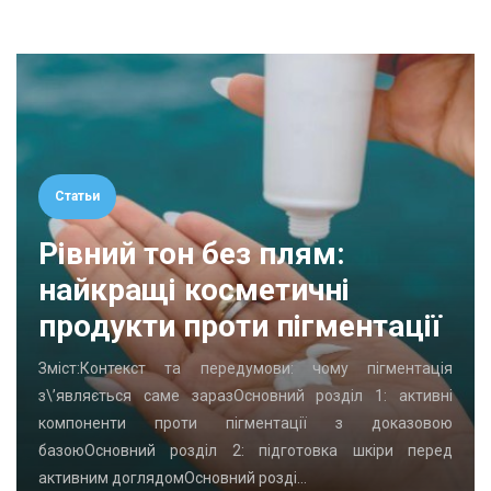
Статьи
Рівний тон без плям:
найкращі косметичні
продукти проти пігментації
Зміст:Контекст та передумови: чому пігментація
з\’являється саме заразОсновний розділ 1: активні
компоненти проти пігментації з доказовою
базоюОсновний розділ 2: підготовка шкіри перед
активним доглядомОсновний розді…