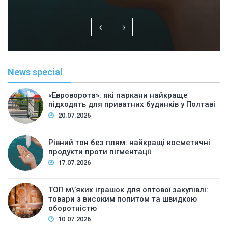
News special
«Евроворота»: які паркани найкраще
підходять для приватних будинків у Полтаві
20.07.2026
Рівний тон без плям: найкращі косметичні
продукти проти пігментації
17.07.2026
ТОП м\’яких іграшок для оптової закупівлі:
товари з високим попитом та швидкою
оборотністю
10.07.2026