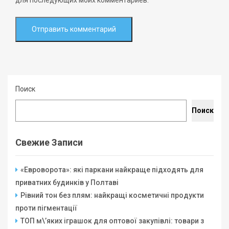
для последующих моих комментариев.
Поиск
Поиск
Свежие Записи
«Евроворота»: які паркани найкраще підходять для
приватних будинків у Полтаві
Рівний тон без плям: найкращі косметичні продукти
проти пігментації
ТОП м\’яких іграшок для оптової закупівлі: товари з