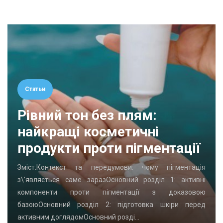
Статьи
Рівний тон без плям:
найкращі косметичні
продукти проти пігментації
Зміст:Контекст та передумови: чому пігментація
з\’являється саме заразОсновний розділ 1: активні
компоненти проти пігментації з доказовою
базоюОсновний розділ 2: підготовка шкіри перед
активним доглядомОсновний розді…