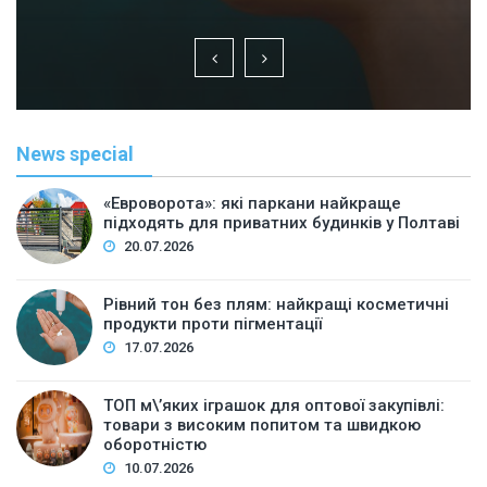
News special
«Евроворота»: які паркани найкраще
підходять для приватних будинків у Полтаві
20.07.2026
Рівний тон без плям: найкращі косметичні
продукти проти пігментації
17.07.2026
ТОП м\’яких іграшок для оптової закупівлі:
товари з високим попитом та швидкою
оборотністю
10.07.2026