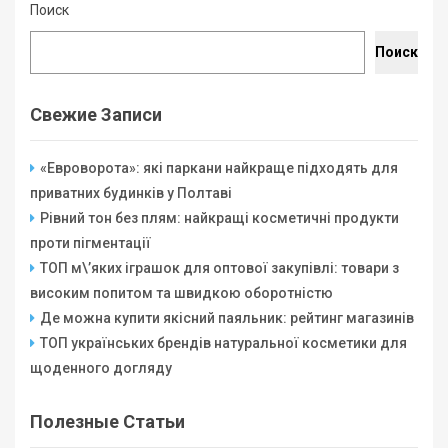
Поиск
Поиск
Свежие Записи
«Евроворота»: які паркани найкраще підходять для
приватних будинків у Полтаві
Рівний тон без плям: найкращі косметичні продукти
проти пігментації
ТОП м\’яких іграшок для оптової закупівлі: товари з
високим попитом та швидкою оборотністю
Де можна купити якісний паяльник: рейтинг магазинів
ТОП українських брендів натуральної косметики для
щоденного догляду
Полезные Статьи