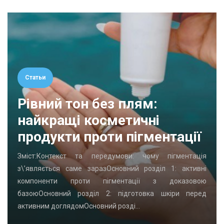
Статьи
Рівний тон без плям:
найкращі косметичні
продукти проти пігментації
Зміст:Контекст та передумови: чому пігментація
з\’являється саме заразОсновний розділ 1: активні
компоненти проти пігментації з доказовою
базоюОсновний розділ 2: підготовка шкіри перед
активним доглядомОсновний розді…