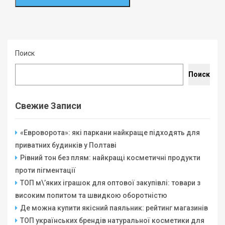
Поиск
Поиск
Свежие Записи
«Евроворота»: які паркани найкраще підходять для
приватних будинків у Полтаві
Рівний тон без плям: найкращі косметичні продукти
проти пігментації
ТОП м\’яких іграшок для оптової закупівлі: товари з
високим попитом та швидкою оборотністю
Де можна купити якісний паяльник: рейтинг магазинів
ТОП українських брендів натуральної косметики для