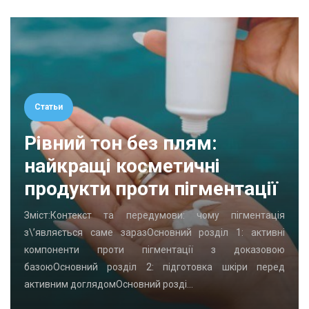
Статьи
Рівний тон без плям:
найкращі косметичні
продукти проти пігментації
Зміст:Контекст та передумови: чому пігментація
з\’являється саме заразОсновний розділ 1: активні
компоненти проти пігментації з доказовою
базоюОсновний розділ 2: підготовка шкіри перед
активним доглядомОсновний розді…