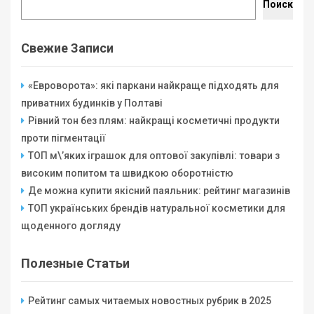
Поиск
Свежие Записи
«Евроворота»: які паркани найкраще підходять для
приватних будинків у Полтаві
Рівний тон без плям: найкращі косметичні продукти
проти пігментації
ТОП м\’яких іграшок для оптової закупівлі: товари з
високим попитом та швидкою оборотністю
Де можна купити якісний паяльник: рейтинг магазинів
ТОП українських брендів натуральної косметики для
щоденного догляду
Полезные Статьи
Рейтинг самых читаемых новостных рубрик в 2025