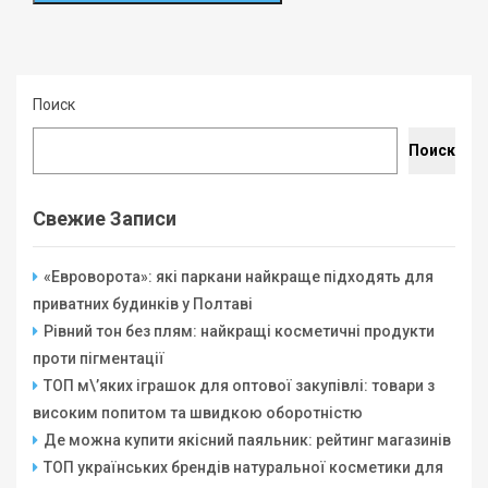
Поиск
Поиск
Свежие Записи
«Евроворота»: які паркани найкраще підходять для
приватних будинків у Полтаві
Рівний тон без плям: найкращі косметичні продукти
проти пігментації
ТОП м\’яких іграшок для оптової закупівлі: товари з
високим попитом та швидкою оборотністю
Де можна купити якісний паяльник: рейтинг магазинів
ТОП українських брендів натуральної косметики для