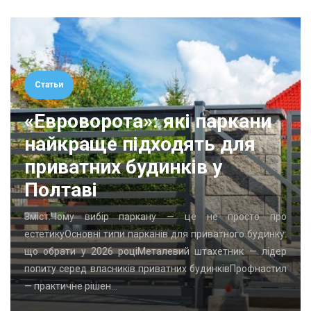
Статьи
«Евроворота»: які паркани
найкраще підходять для
приватних будинків у
Полтаві
Зміст:Чому вибір паркану — це не просто про
естетикуОсновні типи парканів для приватного будинку:
що обрати у 2026 роціМеталевий штахетник — лідер
попиту серед власників приватних будинківПрофнастил
— практичне рішен…