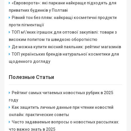
«Евроворота»: які паркани найкраще підходять для
приватних будинків у Полтаві
Рівний тон без плям: найкращі косметичні продукти
проти пігментації
ТОП м\’яких іграшок для оптової закупівлі: товари з
високим попитом та швидкою оборотністю
Де можна купити якісний паяльник: рейтинг магазинів
ТОП українських брендів натуральної косметики для
щоденного догляду
Полезные Статьи
Рейтинг самых читаемых новостных рубрик в 2025
году
Как защитить личные данные при чтении новостей
онлайн: практические советы
Часто задаваемые вопросы о новостных рассылках:
что важно знать в 2025