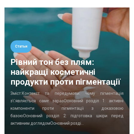
Статьи
Рівний тон без плям:
найкращі косметичні
продукти проти пігментації
Зміст:Контекст та передумови: чому пігментація
з\’являється саме заразОсновний розділ 1: активні
компоненти проти пігментації з доказовою
базоюОсновний розділ 2: підготовка шкіри перед
активним доглядомОсновний розді…