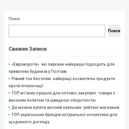
Поиск
Поиск
Свежие Записи
«Евроворота»: які паркани найкраще підходять для
приватних будинків у Полтаві
Рівний тон без плям: найкращі косметичні продукти
проти пігментації
ТОП м\’яких іграшок для оптової закупівлі: товари з
високим попитом та швидкою оборотністю
Де можна купити якісний паяльник: рейтинг магазинів
ТОП українських брендів натуральної косметики для
щоденного догляду