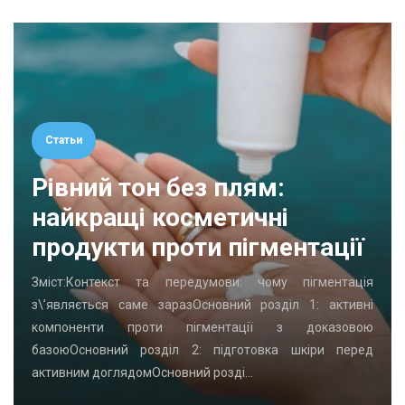
Статьи
Рівний тон без плям:
найкращі косметичні
продукти проти пігментації
Зміст:Контекст та передумови: чому пігментація
з\’являється саме заразОсновний розділ 1: активні
компоненти проти пігментації з доказовою
базоюОсновний розділ 2: підготовка шкіри перед
активним доглядомОсновний розді…