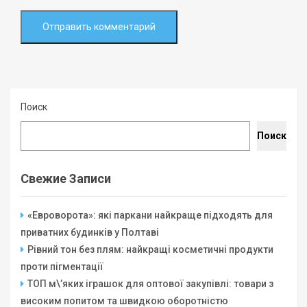
Поиск
Поиск
Свежие Записи
«Евроворота»: які паркани найкраще підходять для
приватних будинків у Полтаві
Рівний тон без плям: найкращі косметичні продукти
проти пігментації
ТОП м\’яких іграшок для оптової закупівлі: товари з
високим попитом та швидкою оборотністю