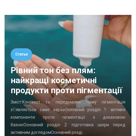
Статьи
Рівний тон без плям:
найкращі косметичні
продукти проти пігментації
Зміст:Контекст та передумови: чому пігментація
з\’являється саме заразОсновний розділ 1: активні
компоненти проти пігментації з доказовою
базоюОсновний розділ 2: підготовка шкіри перед
активним доглядомОсновний розді…