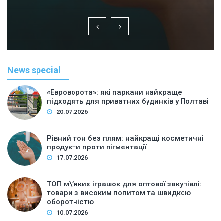
News special
«Евроворота»: які паркани найкраще
підходять для приватних будинків у Полтаві
20.07.2026
Рівний тон без плям: найкращі косметичні
продукти проти пігментації
17.07.2026
ТОП м\’яких іграшок для оптової закупівлі:
товари з високим попитом та швидкою
оборотністю
10.07.2026