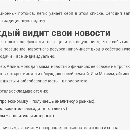
ационных потоков, легко узнаёт себя в этом списке. Сегодня за
т традиционную подачу.
дый видит свои новости
не только за фактами, но ещё и за ощущением, что события 
ще посещение новостного ресурса напоминает вход в собственную
одачи – всё индивидуально.
ер, Алина, молодая мама: новости о финансах её совсем не трогаю
чных открытиях дети обсуждают всей семьёй. Или Максим, айтишн
 гаджеты и кибербезопасность – в приоритете.
талах складываются из:
про экономику – получаешь аналитику о рынках).
ользователя выходят в топ ленты).
ом – аналитика и интервью).
 личным, а значит – возвращает пользователя снова и снова.