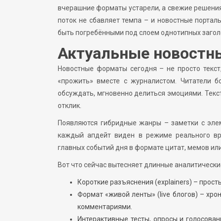
вчерашние форматы устарели, а свежие решения
поток не сбавляет темпа – и новостные портал
быть погребёнными под слоем однотипных загол
Актуальные новостны
Новостные форматы сегодня – не просто текст
«прожить» вместе с журналистом. Читатели б
обсуждать, мгновенно делиться эмоциями. Текс
отклик.
Появляются гибридные жанры – заметки с элем
каждый апдейт виден в режиме реального вр
главных событий дня в формате цитат, мемов ил
Вот что сейчас вытесняет длинные аналитически
Короткие разъяснения (explainers) – прост
Формат «живой ленты» (live блогов) – хр
комментариями.
Интерактивные тесты, опросы и голосова