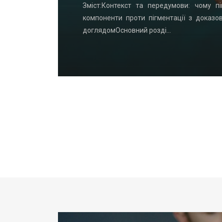
удинку: що
Зміст:Контекст та передумови: чому пі
офнастил —
компоненти проти пігментації з доказо
доглядомОсновний розді…