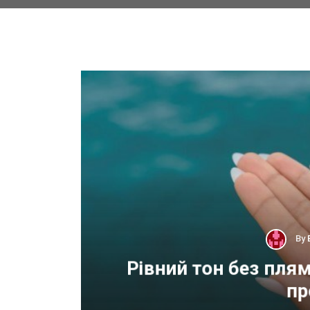
By
 для
Рівний тон без пля
пр