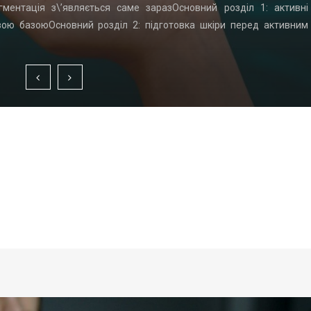
гментація з\’являється саме заразОсновний розділ 1: активні
вою базоюОсновний розділ 2: підготовка шкіри перед активним