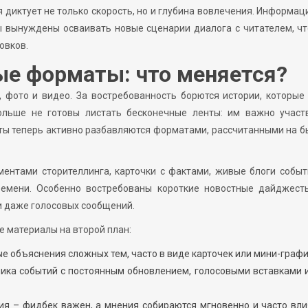
 диктует не только скорость, но и глубина вовлечения. Информа
ы вынуждены осваивать новые сценарии диалога с читателем, ч
овков.
е форматы: что меняется?
, фото и видео. За востребованность борются истории, которы
ольше не готовы листать бесконечные ленты: им важно участв
ты теперь активно разбавляются форматами, рассчитанными на 
ентами сторителлинга, карточки с фактами, живые блоги событ
емени. Особенно востребованы короткие новостные дайджесты
и даже голосовых сообщений.
е материалы на второй план:
ые объяснения сложных тем, часто в виде карточек или мини-графи
оника событий с постоянным обновлением, голосовыми вставками 
ния – фидбек важен, а мнения собираются мгновенно и часто вл