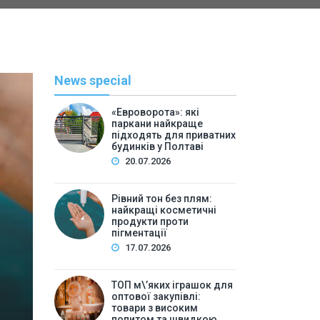
News special
«Евроворота»: які
паркани найкраще
підходять для приватних
будинків у Полтаві
20.07.2026
Рівний тон без плям:
найкращі косметичні
С
продукти проти
пігментації
By
Васильева 
17.07.2026
ТОП м\’яких іграшок для 
ТОП м\’яких іграшок для
високим попитом та
оптової закупівлі:
товари з високим
попитом та швидкою