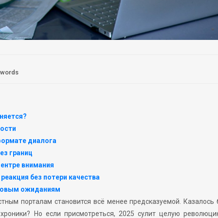
 words
няется?
вости
 формате диалога
ез границ
центре внимания
реакция без потери качества
 новым ожиданиям
тным порталам становится всё менее предсказуемой. Казалось 
хроники? Но если присмотреться, 2025 сулит целую революци