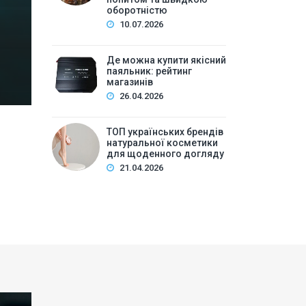
Зміст:Історія попиту на м\’які іграшки: від дефіц
оборотністю
оптової закупівлі у 2026 роціKalibri — лідер за асо
10.07.2026
плюшеві звірі …
Де можна купити якісний
паяльник: рейтинг
магазинів
26.04.2026
ТОП українських брендів
натуральної косметики
для щоденного догляду
21.04.2026