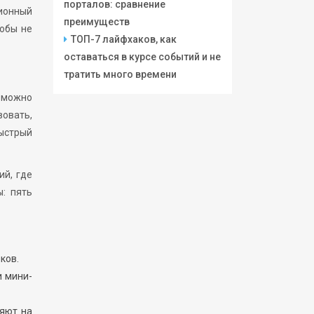
порталов: сравнение
ционный
преимуществ
тобы не
ТОП-7 лайфхаков, как
оставаться в курсе событий и не
тратить много времени
е можно
овать,
быстрый
ий, где
: пять
ков.
и мини-
ияют на