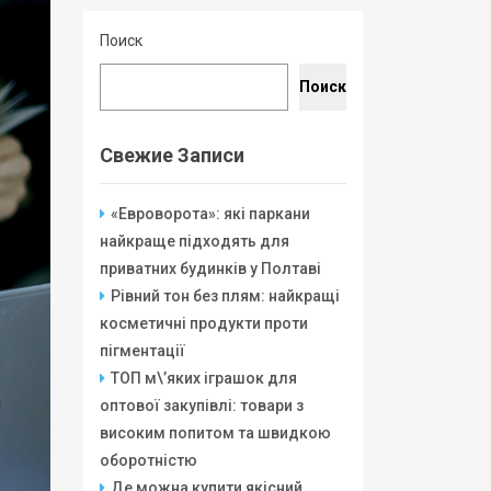
Поиск
Поиск
Свежие Записи
«Евроворота»: які паркани
найкраще підходять для
приватних будинків у Полтаві
Рівний тон без плям: найкращі
косметичні продукти проти
пігментації
ТОП м\’яких іграшок для
оптової закупівлі: товари з
високим попитом та швидкою
оборотністю
Де можна купити якісний