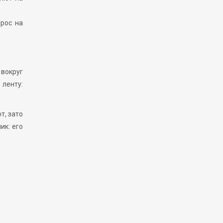
прос на
вокруг
 ленту:
т, зато
ик: его