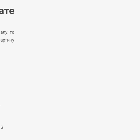
ате
алу, то
картину
.
й.