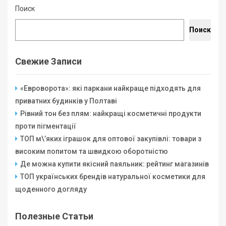
Поиск
Поиск
Свежие Записи
«Евроворота»: які паркани найкраще підходять для
приватних будинків у Полтаві
Рівний тон без плям: найкращі косметичні продукти
проти пігментації
ТОП м\’яких іграшок для оптової закупівлі: товари з
високим попитом та швидкою оборотністю
Де можна купити якісний паяльник: рейтинг магазинів
ТОП українських брендів натуральної косметики для
щоденного догляду
Полезные Статьи