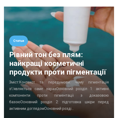
Статьи
Рівний тон без плям:
найкращі косметичні
продукти проти пігментації
Зміст:Контекст та передумови: чому пігментація
з\’являється саме заразОсновний розділ 1: активні
компоненти проти пігментації з доказовою
базоюОсновний розділ 2: підготовка шкіри перед
активним доглядомОсновний розді…