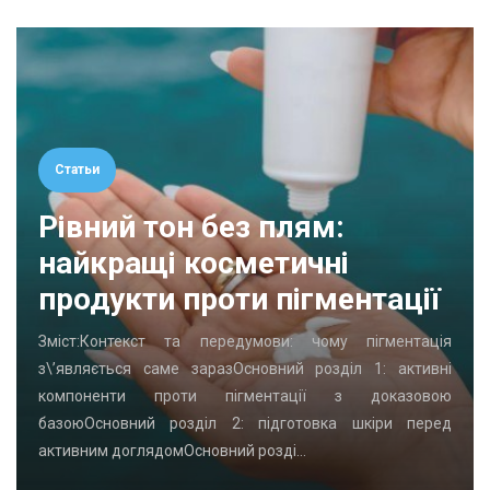
Статьи
Рівний тон без плям:
найкращі косметичні
продукти проти пігментації
Зміст:Контекст та передумови: чому пігментація
з\’являється саме заразОсновний розділ 1: активні
компоненти проти пігментації з доказовою
базоюОсновний розділ 2: підготовка шкіри перед
активним доглядомОсновний розді…