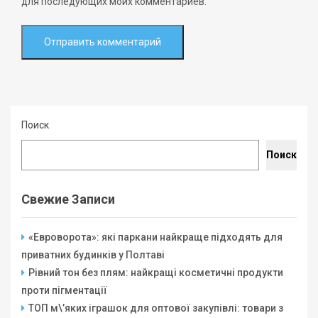
для последующих моих комментариев.
Поиск
Поиск
Свежие Записи
«Евроворота»: які паркани найкраще підходять для
приватних будинків у Полтаві
Рівний тон без плям: найкращі косметичні продукти
проти пігментації
ТОП м\’яких іграшок для оптової закупівлі: товари з