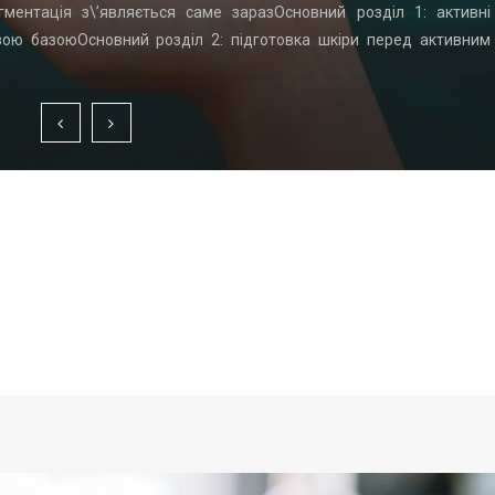
гментація з\’являється саме заразОсновний розділ 1: активні
вою базоюОсновний розділ 2: підготовка шкіри перед активним