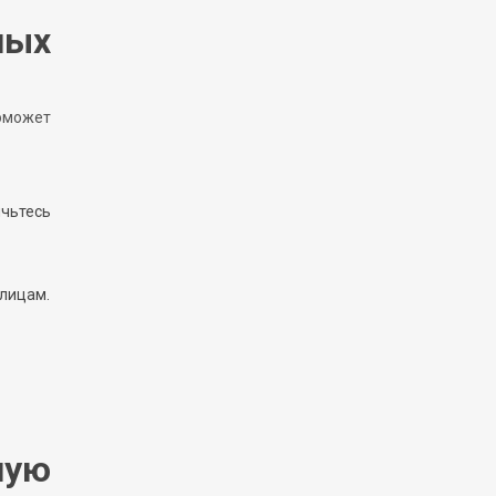
ных
оможет
ичьтесь
 лицам.
ную