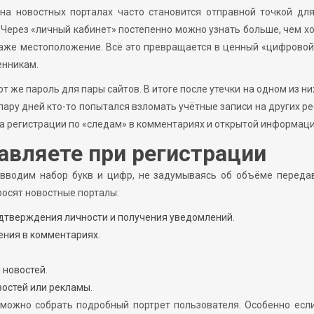
 на новостных порталах часто становится отправной точкой дл
Через «личный кабинет» постепенно можно узнать больше, чем х
даже местоположение. Всё это превращается в ценный «цифровой
енникам.
т же пароль для пары сайтов. В итоге после утечки на одном из ни
ару дней кто-то попытался взломать учётные записи на других ре
са регистрации по «следам» в комментариях и открытой информаци
авляете при регистрации
о вводим набор букв и цифр, не задумываясь об объёме перед
росят новостные порталы:
одтверждения личности и получения уведомлений.
ения в комментариях.
 новостей.
востей или рекламы.
можно собрать подробный портрет пользователя. Особенно есл