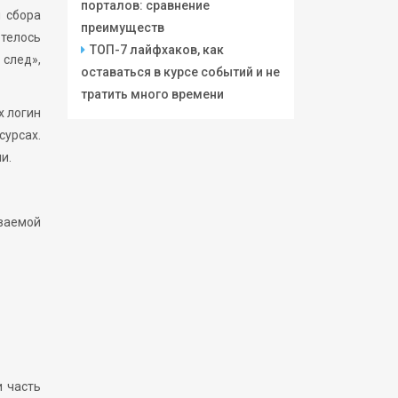
порталов: сравнение
я сбора
преимуществ
отелось
ТОП-7 лайфхаков, как
 след»,
оставаться в курсе событий и не
тратить много времени
х логин
сурсах.
и.
аваемой
и часть