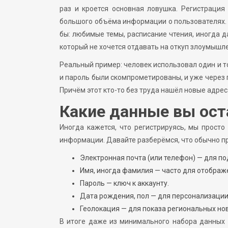
раз и кроется основная ловушка. Регистрация
большого объёма информации о пользователях. 
бы: любимые темы, расписание чтения, иногда 
который не хочется отдавать на откуп злоумышл
Реальный пример: человек использовал один и то
и пароль были скомпрометированы, и уже через п
Причём этот кто-то без труда нашёл новые адре
Какие данные вы ост
Иногда кажется, что регистрируясь, мы прост
информации. Давайте разберёмся, что обычно п
Электронная почта (или телефон) — для п
Имя, иногда фамилия — часто для отображ
Пароль — ключ к аккаунту.
Дата рождения, пол — для персонализации
Геолокация — для показа региональных но
В итоге даже из минимального набора данных 