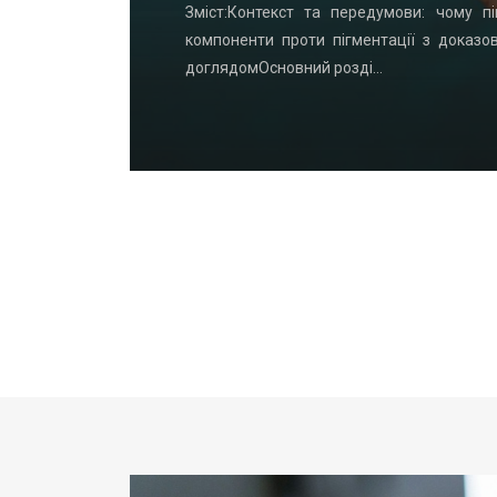
удинку: що
Зміст:Контекст та передумови: чому пі
офнастил —
компоненти проти пігментації з доказо
доглядомОсновний розді…