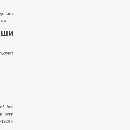
.
уделяет
ыми.
аши
ользуют
ей без
в руки
иться к