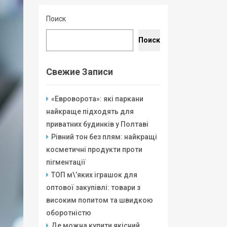
Поиск
Поиск
Свежие Записи
«Евроворота»: які паркани
найкраще підходять для
приватних будинків у Полтаві
Рівний тон без плям: найкращі
косметичні продукти проти
пігментації
ТОП м\’яких іграшок для
оптової закупівлі: товари з
високим попитом та швидкою
оборотністю
Де можна купити якісний