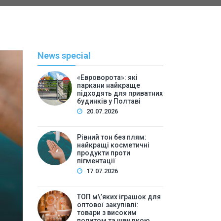
News special
«Евроворота»: які
паркани найкраще
підходять для приватних
будинків у Полтаві
20.07.2026
Рівний тон без плям:
найкращі косметичні
С
продукти проти
пігментації
By
Васильева 
17.07.2026
ТОП м\’яких іграшок для 
ТОП м\’яких іграшок для
високим попитом та
оптової закупівлі:
товари з високим
попитом та швидкою