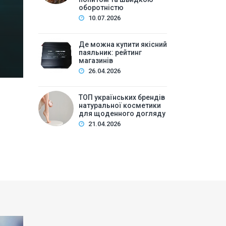
Зміст:Історія попиту на м\’які іграшки: від дефіц
оборотністю
оптової закупівлі у 2026 роціKalibri — лідер за асо
10.07.2026
плюшеві звірі …
Де можна купити якісний
паяльник: рейтинг
магазинів
26.04.2026
ТОП українських брендів
натуральної косметики
для щоденного догляду
21.04.2026