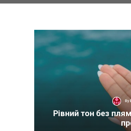
By
 для
Рівний тон без пля
пр