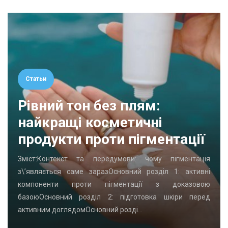
Статьи
Рівний тон без плям:
найкращі косметичні
продукти проти пігментації
Зміст:Контекст та передумови: чому пігментація
з\’являється саме заразОсновний розділ 1: активні
компоненти проти пігментації з доказовою
базоюОсновний розділ 2: підготовка шкіри перед
активним доглядомОсновний розді…