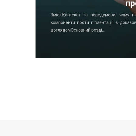
пр
удинку: що
Зміст:Контекст та передумови: чому пі
офнастил —
компоненти проти пігментації з доказо
доглядомОсновний розді…