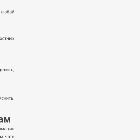
 любой
востных
елить,
яснить,
кам
рмация
м чате