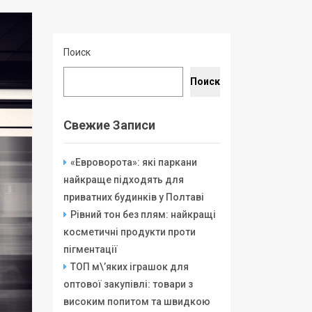
Поиск
Поиск
Свежие Записи
«Евроворота»: які паркани
найкраще підходять для
приватних будинків у Полтаві
Рівний тон без плям: найкращі
косметичні продукти проти
пігментації
ТОП м\’яких іграшок для
оптової закупівлі: товари з
високим попитом та швидкою