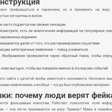
инструкция
ужно превращаться в параноика, но и принимать на веру
остые алгоритмы в жизни:
и часто подаются как свежие сенсации.
Посмотрите, есть ли аналогичная информация на популярных но
изированных изданиях.
казывается далёк от того, что растиражировано соцсетями.
моции, категоричные заявления — повод усомниться.
. Изображения проверяются через обратный поиск, чтобы опред
 кому выгодно, чтобы вы поверили именно в эту версию событий.
ого сайта с цитатой якобы известного экономиста. Несложно вы
обными заявлениями, и вообще — когда был опубликован материал.
ки: почему люди верят фей
тся фальшивым новостям. Работает психология: если инфо
ми — она легче принимается на веру. Пример? Мама в семейно