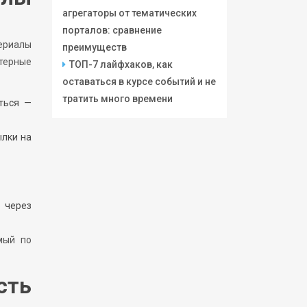
агрегаторы от тематических
порталов: сравнение
териалы
преимуществ
ктерные
ТОП-7 лайфхаков, как
оставаться в курсе событий и не
тратить много времени
ться —
ылки на
о через
мый по
сть