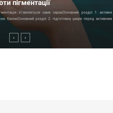
оти пігментації
гментація з\’являється саме заразОсновний розділ 1: активні
вою базоюОсновний розділ 2: підготовка шкіри перед активним