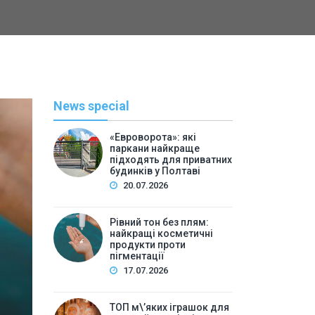
News special
«Евроворота»: які
паркани найкраще
підходять для приватних
будинків у Полтаві
20.07.2026
Рівний тон без плям:
найкращі косметичні
С
продукти проти
пігментації
By
Васильева 
17.07.2026
ТОП м\’яких іграшок для 
ТОП м\’яких іграшок для