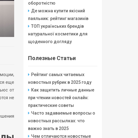
оборотністю
Де можна купити якісний
паяльник: рейтинг магазинів
ТОП українських брендів
натуральної косметики для
щоденного догляду
Полезные Статьи
моции,
Рейтинг самых читаемых
тся еще
новостных рубрик в 2025 году
ньюс от
Как защитить личные данные
ются не
при чтении новостей онлайн:
практические советы
Часто задаваемые вопросы о
решения
новостных рассылках: что
важно знать в 2025
алы
Чем отличаются новостные