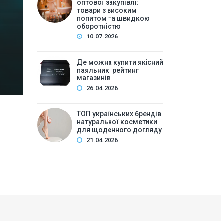
високим попитом та
оптової закупівлі:
товари з високим
попитом та швидкою
Зміст:Історія попиту на м\’які іграшки: від дефіц
оборотністю
оптової закупівлі у 2026 роціKalibri — лідер за асо
10.07.2026
плюшеві звірі …
Де можна купити якісний
паяльник: рейтинг
магазинів
26.04.2026
ТОП українських брендів
натуральної косметики
для щоденного догляду
21.04.2026