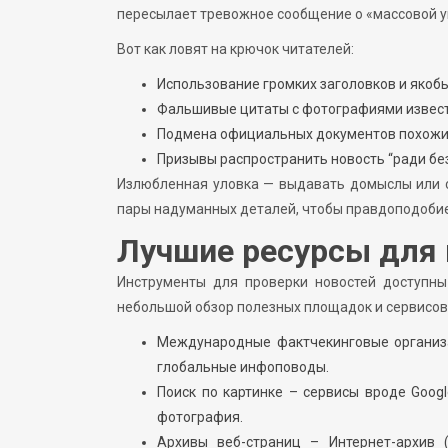
пересылает тревожное сообщение о «массовой угр
Вот как ловят на крючок читателей:
Использование громких заголовков и якобы
Фальшивые цитаты с фотографиями извес
Подмена официальных документов похожи
Призывы распространить новость “ради бе
Излюбленная уловка — выдавать домыслы или сл
пары надуманных деталей, чтобы правдоподоби
Лучшие ресурсы для
Инструменты для проверки новостей доступны
небольшой обзор полезных площадок и сервисов
Международные фактчекинговые организаци
глобальные инфоповоды.
Поиск по картинке – сервисы вроде Googl
фотография.
Архивы веб-страниц – Интернет-архив 