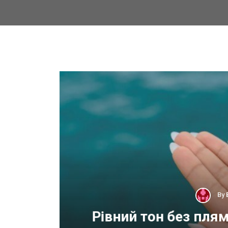
By
 для
Рівний тон без пля