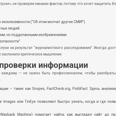
озе», не проверяя никаких фактов, потому что хочет защитить бл
 эксклюзивности (“Об этом молчат другие СМИ!”).
тных людей.
ми, но подделанными изображениями.
зопасности”.
ухи за результат “журналистского расследования”. Иногда дос
е заслонило критическое мышление.
 проверки информации
 каждому — не нужно быть профессионалом, чтобы разобратьс
:
и – такие как Snopes, FactCheck.org, PolitiFact. Здесь анализ
e Images или TinEye позволяют быстро узнать, когда и где поя
(Wayback Machine) помогает найти, как выглядел сайт до пр