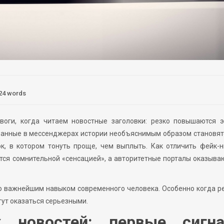
24 words
оги, когда читаем новостные заголовки: резко повышаются э
занные в мессенджерах истории необъяснимым образом становя
к, в котором тонуть проще, чем выплыть. Как отличить фейк-
тся сомнительной «сенсацией», а авторитетные порталы оказыва
о важнейшим навыком современного человека. Особенно когда 
гут оказаться серьезными.
х новостей: первые сигн