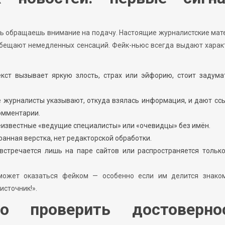
дь обращаешь внимание на подачу. Настоящие журналистские ма
 обещают немедленных сенсаций. Фейк-ньюс всегда выдают хара
екст вызывает яркую злость, страх или эйфорию, стоит задума
е журналисты указывают, откуда взялась информация, и дают сс
омментарии.
еизвестные «ведущие специалисты» или «очевидцы» без имён.
ранная верстка, нет редакторской обработки.
встречается лишь на паре сайтов или распространяется тольк
ожет оказаться фейком — особенно если им делится знако
источник!».
но проверить достоверно