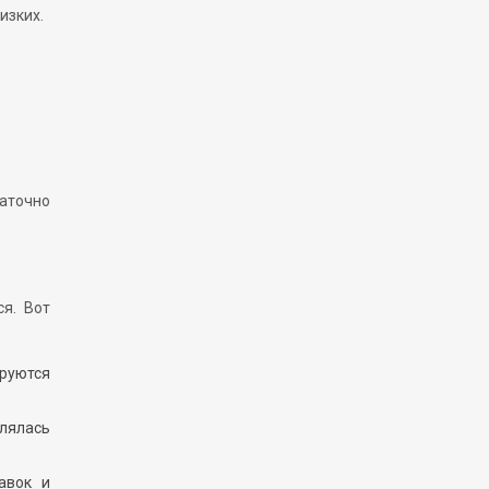
изких.
таточно
я. Вот
ируются
влялась
авок и