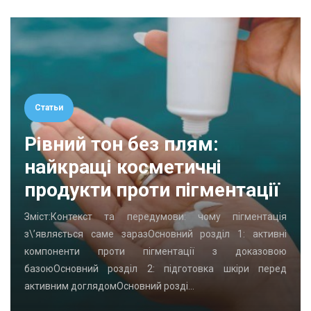
Статьи
Рівний тон без плям:
найкращі косметичні
продукти проти пігментації
Зміст:Контекст та передумови: чому пігментація
з\’являється саме заразОсновний розділ 1: активні
компоненти проти пігментації з доказовою
базоюОсновний розділ 2: підготовка шкіри перед
активним доглядомОсновний розді…