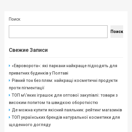
Поиск
Поиск
Свежие Записи
«Евроворота»: які паркани найкраще підходять для
приватних будинків у Полтаві
Рівний тон без плям: найкращі косметичні продукти
проти пігментації
ТОП м\’яких іграшок для оптової закупівлі: товари з
високим попитом та швидкою оборотністю
Де можна купити якісний паяльник: рейтинг магазинів
ТОП українських брендів натуральної косметики для
щоденного догляду