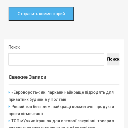
Поиск
Поиск
Свежие Записи
«Евроворота»: які паркани найкраще підходять для
приватних будинків у Полтаві
Рівний тон без плям: найкращі косметичні продукти
проти пігментації
ТОП м\’яких іграшок для оптової закупівлі: товари з