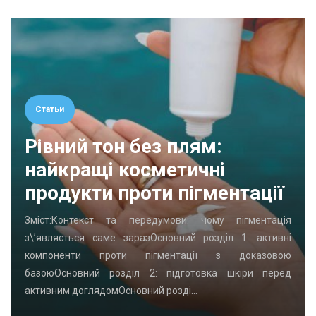
Статьи
Рівний тон без плям:
найкращі косметичні
продукти проти пігментації
Зміст:Контекст та передумови: чому пігментація
з\’являється саме заразОсновний розділ 1: активні
компоненти проти пігментації з доказовою
базоюОсновний розділ 2: підготовка шкіри перед
активним доглядомОсновний розді…