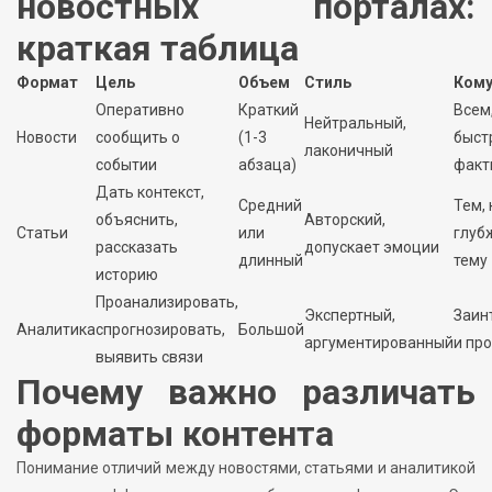
новостных порталах:
краткая таблица
Формат
Цель
Объем
Стиль
Кому
Оперативно
Краткий
Всем,
Нейтральный,
Новости
сообщить о
(1-3
быст
лаконичный
событии
абзаца)
факт
Дать контекст,
Средний
Тем, 
объяснить,
Авторский,
Статьи
или
глуб
рассказать
допускает эмоции
длинный
тему
историю
Проанализировать,
Экспертный,
Заин
Аналитика
спрогнозировать,
Большой
аргументированный
и пр
выявить связи
Почему важно различать
форматы контента
Понимание отличий между новостями, статьями и аналитикой