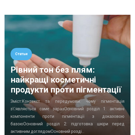
Статьи
Рівний тон без плям:
найкращі косметичні
продукти проти пігментації
Зміст:Контекст та передумови: чому пігментація
з\’являється саме заразОсновний розділ 1: активні
компоненти проти пігментації з доказовою
базоюОсновний розділ 2: підготовка шкіри перед
активним доглядомОсновний розді…