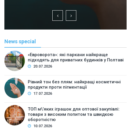
News special
«Евроворота»: які паркани найкраще
підходять для приватних будинків у Полтаві
20.07.2026
Рівний тон без плям: найкращі косметичні
продукти проти пігментації
17.07.2026
ТОП м\’яких іграшок для оптової закупівлі:
товари з високим попитом та швидкою
оборотністю
10.07.2026