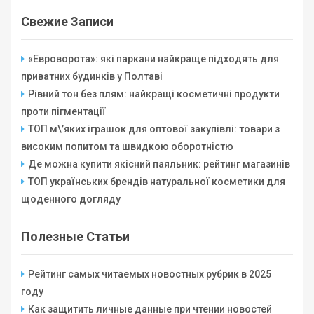
Свежие Записи
«Евроворота»: які паркани найкраще підходять для
приватних будинків у Полтаві
Рівний тон без плям: найкращі косметичні продукти
проти пігментації
ТОП м\’яких іграшок для оптової закупівлі: товари з
високим попитом та швидкою оборотністю
Де можна купити якісний паяльник: рейтинг магазинів
ТОП українських брендів натуральної косметики для
щоденного догляду
Полезные Статьи
Рейтинг самых читаемых новостных рубрик в 2025
году
Как защитить личные данные при чтении новостей