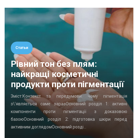
Статьи
Рівний тон без плям:
найкращі косметичні
продукти проти пігментації
Зміст:Контекст та передумови: чому пігментація
з\’являється саме заразОсновний розділ 1: активні
компоненти проти пігментації з доказовою
базоюОсновний розділ 2: підготовка шкіри перед
активним доглядомОсновний розді…