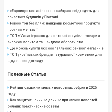
«Евроворота»: які паркани найкраще підходять для
приватних будинків у Полтаві
Рівний тон без плям: найкращі косметичні продукти
проти пігментації
ТОП м\’яких іграшок для оптової закупівлі: товари з
високим попитом та швидкою оборотністю
Де можна купити якісний паяльник: рейтинг магазинів
ТОП українських брендів натуральної косметики для
щоденного догляду
Полезные Статьи
Рейтинг самых читаемых новостных рубрик в 2025
году
Как защитить личные данные при чтении новостей
онлайн: практические советы