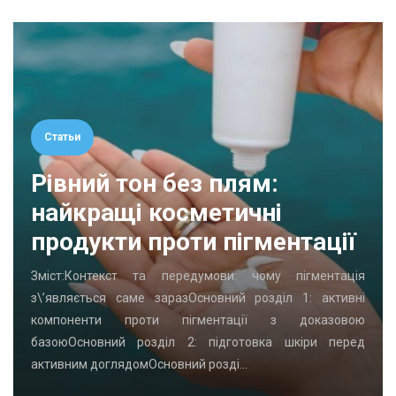
Статьи
Рівний тон без плям:
найкращі косметичні
продукти проти пігментації
Зміст:Контекст та передумови: чому пігментація
з\’являється саме заразОсновний розділ 1: активні
компоненти проти пігментації з доказовою
базоюОсновний розділ 2: підготовка шкіри перед
активним доглядомОсновний розді…