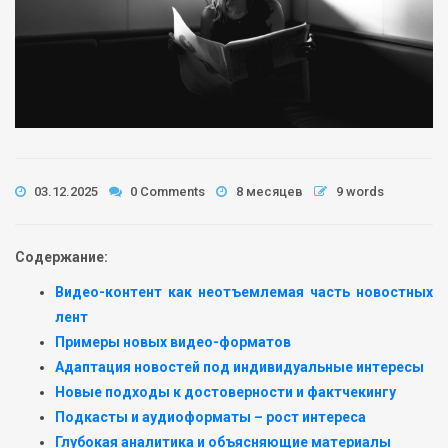
03.12.2025
0 Comments
8 месяцев
9 words
Содержание:
Видео-контент как неотъемлемая часть новостных
лент
Примеры новых видео-форматов
Адаптация новостей под индивидуальные интересы
Новые подходы к достоверности и фактчекингу
Подкасты и аудиоформаты – рост интереса
Глубокая аналитика и объясняющие материалы