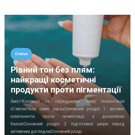
Статьи
Рівний тон без плям:
найкращі косметичні
продукти проти пігментації
Зміст:Контекст та передумови: чому пігментація
з\’являється саме заразОсновний розділ 1: активні
компоненти проти пігментації з доказовою
базоюОсновний розділ 2: підготовка шкіри перед
активним доглядомОсновний розді…