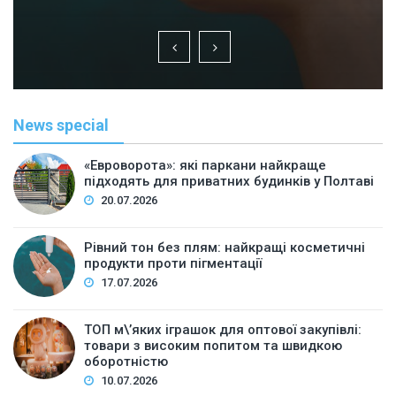
News special
«Евроворота»: які паркани найкраще
підходять для приватних будинків у Полтаві
20.07.2026
Рівний тон без плям: найкращі косметичні
продукти проти пігментації
17.07.2026
ТОП м\’яких іграшок для оптової закупівлі:
товари з високим попитом та швидкою
оборотністю
10.07.2026