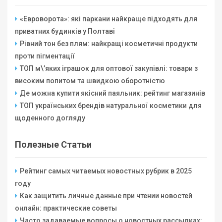
«Евроворота»: які паркани найкраще підходять для
приватних будинків у Полтаві
Рівний тон без плям: найкращі косметичні продукти
проти пігментації
ТОП м\’яких іграшок для оптової закупівлі: товари з
високим попитом та швидкою оборотністю
Де можна купити якісний паяльник: рейтинг магазинів
ТОП українських брендів натуральної косметики для
щоденного догляду
Полезные Статьи
Рейтинг самых читаемых новостных рубрик в 2025
году
Как защитить личные данные при чтении новостей
онлайн: практические советы
Часто задаваемые вопросы о новостных рассылках: